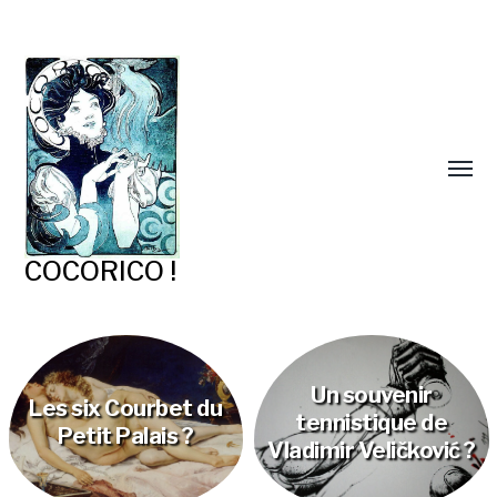
COCORICO !
Un souvenir
Les six Courbet du
tennistique de
Petit Palais ?
Vladimir Veličković ?