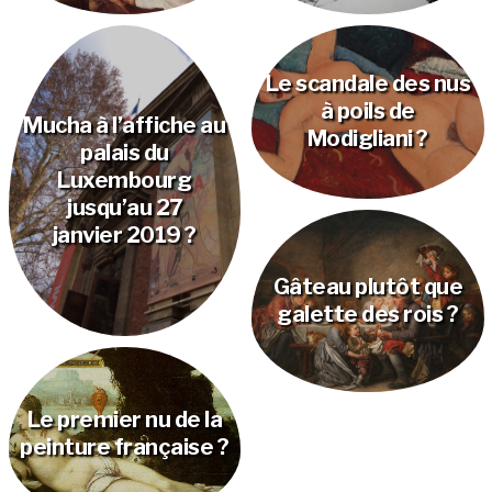
Le scandale des nus
à poils de
Mucha à l’affiche au
Modigliani ?
palais du
Luxembourg
jusqu’au 27
janvier 2019 ?
Gâteau plutôt que
galette des rois ?
Le premier nu de la
peinture française ?