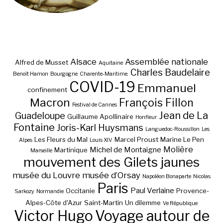
Alsace
Assemblée nationale
Alfred de Musset
Aquitaine
Charles Baudelaire
Benoît Hamon
Bourgogne
Charente-Maritime.
COVID-19
Emmanuel
confinement
Macron
François Fillon
Festival de Cannes
Jean de La
Guadeloupe
Guillaume Apollinaire
Honfleur
Fontaine
Joris-Karl Huysmans
Languedoc-Roussillon
Les
Les Fleurs du Mal
Marcel Proust
Marine Le Pen
Alpes
Louis XIV
Molière
Michel de Montaigne
Martinique
Marseille
mouvement des Gilets jaunes
musée du Louvre
musée d’Orsay
Napoléon Bonaparte
Nicolas
Paris
Paul Verlaine
Occitanie
Provence-
Sarkozy
Normandie
Alpes-Côte d'Azur
Saint-Martin
Un dilemme
Ve République
Victor Hugo
Voyage autour de