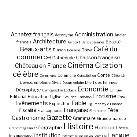
Administration
Achetez français
Acronyme
Ancien
Architecture
Beauté
français
Aéroport
Bande dessinée
Café du
Beaux-arts
Blason
Brève
Bon sens
commerce
Chanson française
Cathédrale
Cinéma
Citation
Château en France
célèbre
Conte
Commune
Commerce
Constitution
Célébrité
Devise, emblème
Droit des femmes
Divers
Documentaire
Economie
Décryptage
Démographie
Ecologie
Ecriture
Erotisme
Education
Editorial
Eglise
Essai
Elocution
Emission
Fable
Evènements
Exposition
Figure de style
Finance
Française
Fête
Fiscalité
Francophonie
Féminisme
Gazette
Gastronomie
Grammaire
Grande marque
Histoire
Géographie
Humour
Hôtels
Grand magasin
Langue
Institution
Iles
Illustration
Internet
Jeune vision
Jeux
Lai