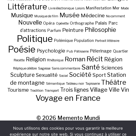
Littérature
Manifestation
Mer
Livre électronique
Loisirs
Mode
Musée
Musique
Médecine
Musique de film
No comment
Nouvelle
Palais
Parc
Opéra
Orthographe
Opérette
Philosophie
Peinture
d'attractions
Parfum
Politique
Polémique
Population
Portrait littéraire
Poésie
Psychologie
Pélerinage
Quartier
Pub
Pâtisserie
Récit
Roman
Région
Religion
Recette
Rhétorique
Santé
Sciences
Réplique célèbre
Sagesse
Sans commentaire
Société
Station
Sculpture
Sexualité
Sport
Social
Théâtre
de montagne
Sémantique
Tableau noir
Tapisserie
Village
Ville
Vin
Trois lignes
Tourisme
Tradition
Transport
Voyage en France
© 2026
Memento Mundi
Nous utilisons des cookies pour vous garantir la meilleure
expérience sur notre site web. Si vous continuez à utiliser ce