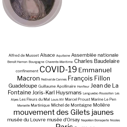
Alsace
Assemblée nationale
Alfred de Musset
Aquitaine
Charles Baudelaire
Benoît Hamon
Bourgogne
Charente-Maritime.
COVID-19
Emmanuel
confinement
Macron
François Fillon
Festival de Cannes
Jean de La
Guadeloupe
Guillaume Apollinaire
Honfleur
Fontaine
Joris-Karl Huysmans
Languedoc-Roussillon
Les
Les Fleurs du Mal
Marcel Proust
Marine Le Pen
Alpes
Louis XIV
Molière
Michel de Montaigne
Martinique
Marseille
mouvement des Gilets jaunes
musée du Louvre
musée d’Orsay
Napoléon Bonaparte
Nicolas