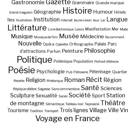
Gazette
Gastronomie
Grammaire
Grande marque
Histoire
Géographie
Humour
Hôtels
Grand magasin
Langue
Institution
Iles
Illustration
Internet
Jeune vision
Jeux
Lai
Littérature
Manifestation
Mer
Livre électronique
Loisirs
Mode
Musée
Musique
Médecine
Musique de film
No comment
Nouvelle
Palais
Parc
Opéra
Orthographe
Opérette
Philosophie
Peinture
d'attractions
Parfum
Politique
Polémique
Population
Portrait littéraire
Poésie
Psychologie
Pélerinage
Quartier
Pub
Pâtisserie
Récit
Roman
Région
Religion
Recette
Rhétorique
Santé
Sciences
Réplique célèbre
Sagesse
Sans commentaire
Société
Station
Sculpture
Sexualité
Sport
Social
Théâtre
de montagne
Sémantique
Tableau noir
Tapisserie
Village
Ville
Vin
Trois lignes
Tourisme
Tradition
Transport
Voyage en France