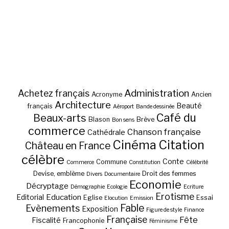
Administration
Achetez français
Acronyme
Ancien
Architecture
Beauté
français
Aéroport
Bande dessinée
Café du
Beaux-arts
Blason
Brève
Bon sens
commerce
Chanson française
Cathédrale
Cinéma
Citation
Château en France
célèbre
Conte
Commune
Commerce
Constitution
Célébrité
Devise, emblème
Droit des femmes
Divers
Documentaire
Economie
Décryptage
Démographie
Ecologie
Ecriture
Erotisme
Education
Editorial
Eglise
Essai
Elocution
Emission
Fable
Evènements
Exposition
Figure de style
Finance
Française
Fête
Fiscalité
Francophonie
Féminisme