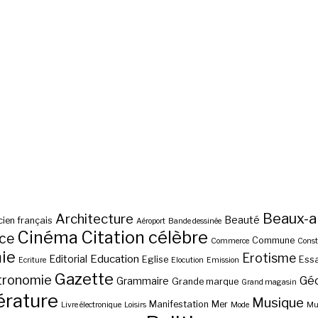
Beaux-a
Architecture
Beauté
ien français
Aéroport
Bande dessinée
Cinéma
Citation célèbre
nce
Commune
Commerce
Const
ie
Erotisme
Education
Editorial
Eglise
Essa
Ecriture
Elocution
Emission
Gazette
tronomie
Gé
Grammaire
Grande marque
Grand magasin
érature
Musique
Manifestation
Mer
Livre électronique
Loisirs
Mode
Mus