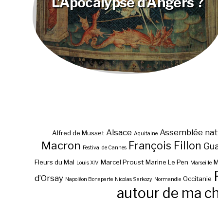
L’Apocalypse d’Angers ?
Alsace
Assemblée nat
Alfred de Musset
Aquitaine
Macron
François Fillon
Gu
Festival de Cannes
Fleurs du Mal
Marcel Proust
Marine Le Pen
M
Louis XIV
Marseille
d’Orsay
Occitanie
Napoléon Bonaparte
Nicolas Sarkozy
Normandie
autour de ma c