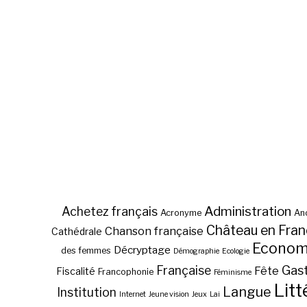
Administration
Achetez français
Acronyme
Anc
Château en Fra
Chanson française
Cathédrale
Econom
Décryptage
des femmes
Démographie
Ecologie
Gas
Française
Fête
Fiscalité
Francophonie
Féminisme
Litt
Langue
Institution
Internet
Jeune vision
Jeux
Lai