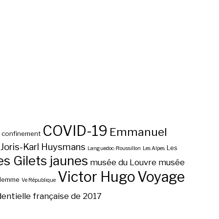
COVID-19
Emmanuel
confinement
Joris-Karl Huysmans
Les
Languedoc-Roussillon
Les Alpes
 Gilets jaunes
musée du Louvre
musée
Victor Hugo
Voyage
ilemme
Ve République
dentielle française de 2017