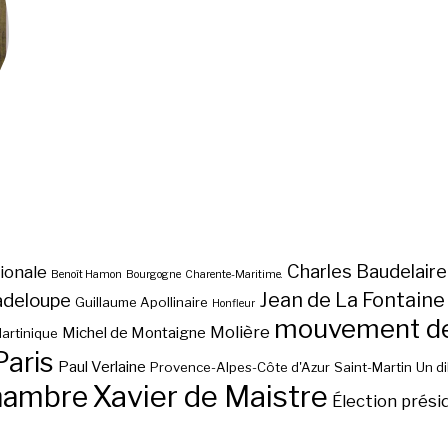
Charles Baudelaire
ionale
Benoît Hamon
Bourgogne
Charente-Maritime.
Jean de La Fontaine
adeloupe
Guillaume Apollinaire
Honfleur
mouvement des
Molière
Michel de Montaigne
artinique
Paris
Paul Verlaine
Provence-Alpes-Côte d'Azur
Saint-Martin
Un d
hambre
Xavier de Maistre
Élection prési