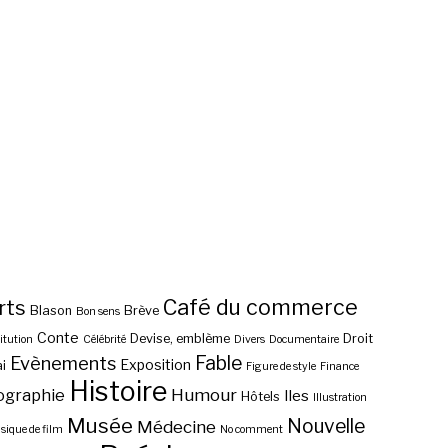
Café du commerce
rts
Blason
Brève
Bon sens
Conte
Devise, emblème
Droit
itution
Célébrité
Divers
Documentaire
Fable
Evènements
Exposition
i
Figure de style
Finance
Histoire
ographie
Humour
Iles
Hôtels
Illustration
Musée
Nouvelle
Médecine
ique de film
No comment