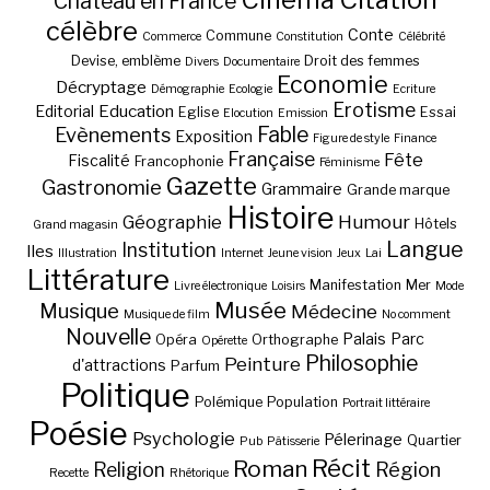
Château en France
célèbre
Conte
Commune
Commerce
Constitution
Célébrité
Devise, emblème
Droit des femmes
Divers
Documentaire
Economie
Décryptage
Démographie
Ecologie
Ecriture
Erotisme
Education
Editorial
Eglise
Essai
Elocution
Emission
Fable
Evènements
Exposition
Figure de style
Finance
Française
Fête
Fiscalité
Francophonie
Féminisme
Gazette
Gastronomie
Grammaire
Grande marque
Histoire
Géographie
Humour
Hôtels
Grand magasin
Langue
Institution
Iles
Illustration
Internet
Jeune vision
Jeux
Lai
Littérature
Manifestation
Mer
Livre électronique
Loisirs
Mode
Musée
Musique
Médecine
Musique de film
No comment
Nouvelle
Palais
Parc
Opéra
Orthographe
Opérette
Philosophie
Peinture
d'attractions
Parfum
Politique
Polémique
Population
Portrait littéraire
Poésie
Psychologie
Pélerinage
Quartier
Pub
Pâtisserie
Récit
Roman
Région
Religion
Recette
Rhétorique