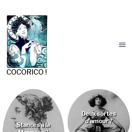
COCORICO !
Deux sortes
d’amour ?
Stances à la