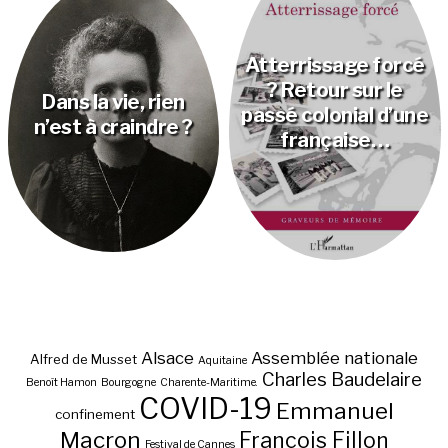
Atterrissage forcé
? Retour sur le
Dans la vie, rien
passé colonial d’une
n’est à craindre ?
française…
Alsace
Assemblée nationale
Alfred de Musset
Aquitaine
Charles Baudelaire
Benoît Hamon
Bourgogne
Charente-Maritime.
COVID-19
Emmanuel
confinement
Macron
François Fillon
Festival de Cannes