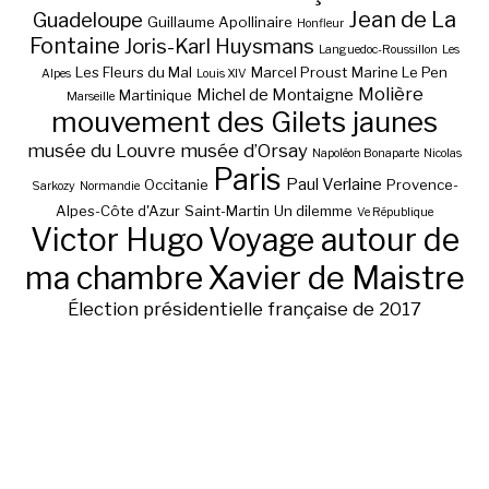
Jean de La
Guadeloupe
Guillaume Apollinaire
Honfleur
Fontaine
Joris-Karl Huysmans
Languedoc-Roussillon
Les
Les Fleurs du Mal
Marcel Proust
Marine Le Pen
Alpes
Louis XIV
Molière
Michel de Montaigne
Martinique
Marseille
mouvement des Gilets jaunes
musée du Louvre
musée d’Orsay
Napoléon Bonaparte
Nicolas
Paris
Paul Verlaine
Occitanie
Provence-
Sarkozy
Normandie
Alpes-Côte d'Azur
Saint-Martin
Un dilemme
Ve République
Victor Hugo
Voyage autour de
ma chambre
Xavier de Maistre
Élection présidentielle française de 2017