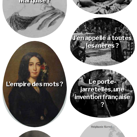
Marquise ?
J’en appelle à toutes
les mères ?
Le porte-
L’empire des mots ?
jarretelles, une
invention française
?