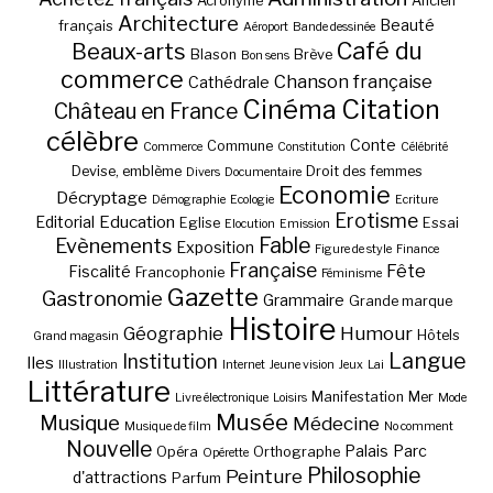
Acronyme
Ancien
Architecture
Beauté
français
Aéroport
Bande dessinée
Café du
Beaux-arts
Blason
Brève
Bon sens
commerce
Chanson française
Cathédrale
Cinéma
Citation
Château en France
célèbre
Conte
Commune
Commerce
Constitution
Célébrité
Devise, emblème
Droit des femmes
Divers
Documentaire
Economie
Décryptage
Démographie
Ecologie
Ecriture
Erotisme
Education
Editorial
Eglise
Essai
Elocution
Emission
Fable
Evènements
Exposition
Figure de style
Finance
Française
Fête
Fiscalité
Francophonie
Féminisme
Gazette
Gastronomie
Grammaire
Grande marque
Histoire
Géographie
Humour
Hôtels
Grand magasin
Langue
Institution
Iles
Illustration
Internet
Jeune vision
Jeux
Lai
Littérature
Manifestation
Mer
Livre électronique
Loisirs
Mode
Musée
Musique
Médecine
Musique de film
No comment
Nouvelle
Palais
Parc
Opéra
Orthographe
Opérette
Philosophie
Peinture
d'attractions
Parfum