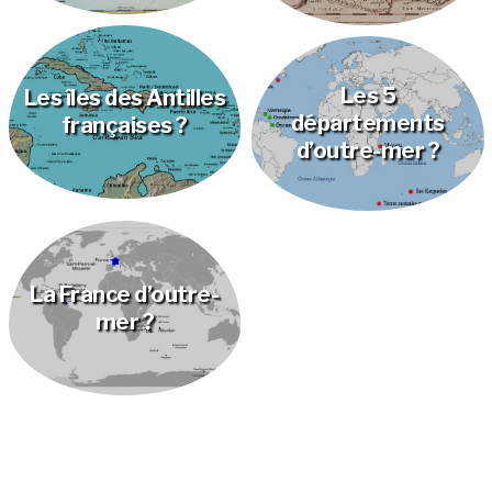
Les 5
Les îles des Antilles
départements
françaises ?
d’outre-mer ?
Un aller-retour aux
Antilles françaises ?
La France d’outre-
mer ?