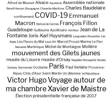
Alsace
Assemblée nationale
Alfred de Musset
Aquitaine
Charles Baudelaire
Benoît Hamon
Bourgogne
Charente-Maritime.
COVID-19
Emmanuel
confinement
Macron
François Fillon
Festival de Cannes
Jean de La
Guadeloupe
Guillaume Apollinaire
Honfleur
Fontaine
Joris-Karl Huysmans
Languedoc-Roussillon
Les
Les Fleurs du Mal
Marcel Proust
Marine Le Pen
Alpes
Louis XIV
Molière
Michel de Montaigne
Martinique
Marseille
mouvement des Gilets jaunes
musée du Louvre
musée d’Orsay
Napoléon Bonaparte
Nicolas
Paris
Paul Verlaine
Occitanie
Provence-
Sarkozy
Normandie
Alpes-Côte d'Azur
Saint-Martin
Un dilemme
Ve République
Victor Hugo
Voyage autour de
ma chambre
Xavier de Maistre
Élection présidentielle française de 2017