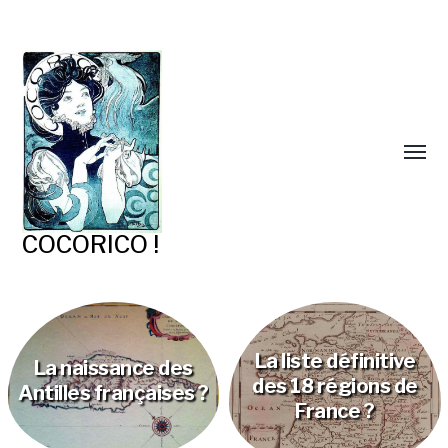
COCORICO !
La liste définitive
La naissance des
des 18 régions de
Antilles françaises ?
France ?