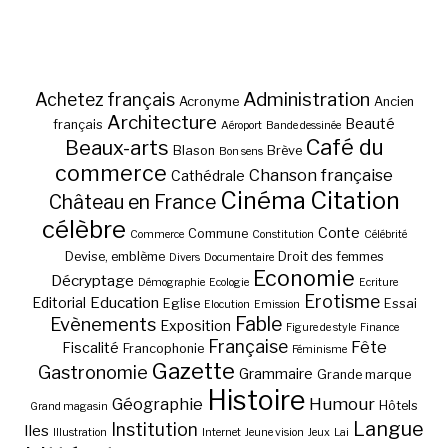
Administration
Achetez français
Acronyme
Ancien
Architecture
Beauté
français
Aéroport
Bande dessinée
Café du
Beaux-arts
Blason
Brève
Bon sens
commerce
Chanson française
Cathédrale
Cinéma
Citation
Château en France
célèbre
Conte
Commune
Commerce
Constitution
Célébrité
Devise, emblème
Droit des femmes
Divers
Documentaire
Economie
Décryptage
Démographie
Ecologie
Ecriture
Erotisme
Education
Editorial
Eglise
Essai
Elocution
Emission
Fable
Evènements
Exposition
Figure de style
Finance
Française
Fête
Fiscalité
Francophonie
Féminisme
Gazette
Gastronomie
Grammaire
Grande marque
Histoire
Géographie
Humour
Hôtels
Grand magasin
Langue
Institution
Iles
Illustration
Internet
Jeune vision
Jeux
Lai