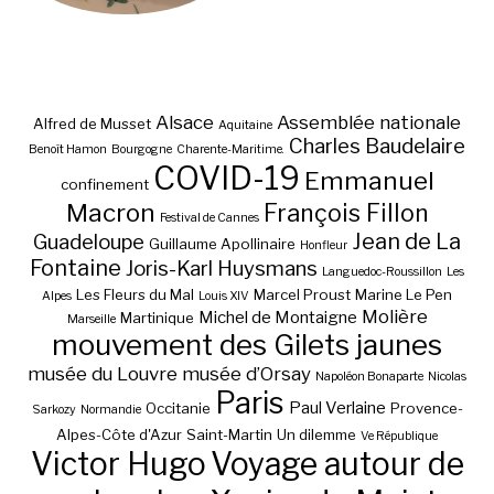
Alsace
Assemblée nationale
Alfred de Musset
Aquitaine
Charles Baudelaire
Benoît Hamon
Bourgogne
Charente-Maritime.
COVID-19
Emmanuel
confinement
Macron
François Fillon
Festival de Cannes
Jean de La
Guadeloupe
Guillaume Apollinaire
Honfleur
Fontaine
Joris-Karl Huysmans
Languedoc-Roussillon
Les
Les Fleurs du Mal
Marcel Proust
Marine Le Pen
Alpes
Louis XIV
Molière
Michel de Montaigne
Martinique
Marseille
mouvement des Gilets jaunes
musée du Louvre
musée d’Orsay
Napoléon Bonaparte
Nicolas
Paris
Paul Verlaine
Occitanie
Provence-
Sarkozy
Normandie
Alpes-Côte d'Azur
Saint-Martin
Un dilemme
Ve République
Victor Hugo
Voyage autour de