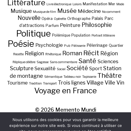
Littérature
Manifestation
Mer
Livre électronique
Loisirs
Mode
Musée
Musique
Médecine
Musique de film
No comment
Nouvelle
Palais
Parc
Opéra
Orthographe
Opérette
Philosophie
Peinture
d'attractions
Parfum
Politique
Polémique
Population
Portrait littéraire
Poésie
Psychologie
Pélerinage
Quartier
Pub
Pâtisserie
Récit
Roman
Région
Religion
Recette
Rhétorique
Santé
Sciences
Réplique célèbre
Sagesse
Sans commentaire
Société
Station
Sculpture
Sexualité
Sport
Social
Théâtre
de montagne
Sémantique
Tableau noir
Tapisserie
Village
Ville
Vin
Trois lignes
Tourisme
Tradition
Transport
Voyage en France
© 2026
Memento Mundi
Nous utilisons des cookies pour vous garantir la meilleure
expérience sur notre site web. Si vous continuez à utiliser ce