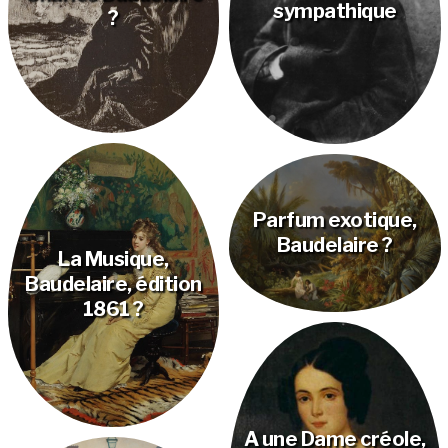
sympathique
?
Parfum exotique,
Baudelaire ?
La Musique,
Baudelaire, édition
1861 ?
A une Dame créole,