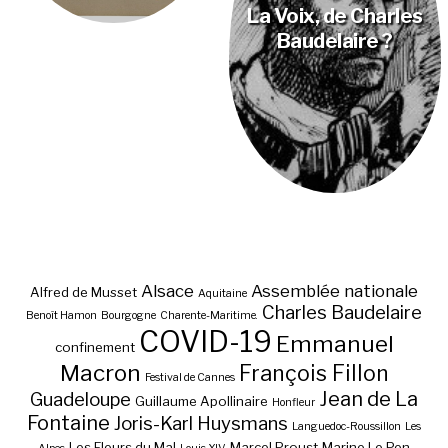
La Voix, de Charles
Baudelaire ?
Alsace
Assemblée nationale
Alfred de Musset
Aquitaine
Charles Baudelaire
Benoît Hamon
Bourgogne
Charente-Maritime.
COVID-19
Emmanuel
confinement
Macron
François Fillon
Festival de Cannes
Jean de La
Guadeloupe
Guillaume Apollinaire
Honfleur
Fontaine
Joris-Karl Huysmans
Languedoc-Roussillon
Les
Les Fleurs du Mal
Marcel Proust
Marine Le Pen