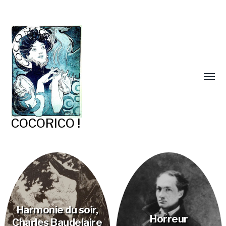
COCORICO !
Harmonie du soir,
Horreur
Charles Baudelaire