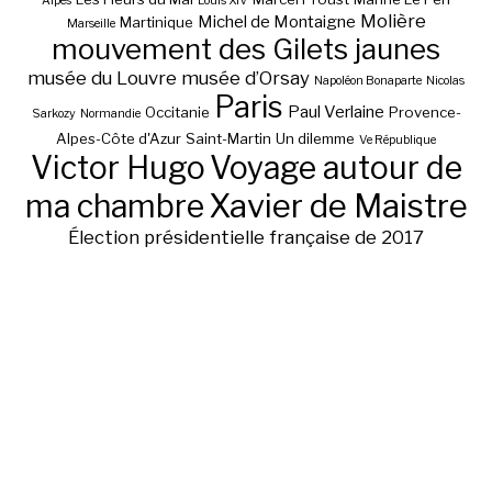
Alpes
Louis XIV
Molière
Michel de Montaigne
Martinique
Marseille
mouvement des Gilets jaunes
musée du Louvre
musée d’Orsay
Napoléon Bonaparte
Nicolas
Paris
Paul Verlaine
Occitanie
Provence-
Sarkozy
Normandie
Alpes-Côte d'Azur
Saint-Martin
Un dilemme
Ve République
Victor Hugo
Voyage autour de
ma chambre
Xavier de Maistre
Élection présidentielle française de 2017