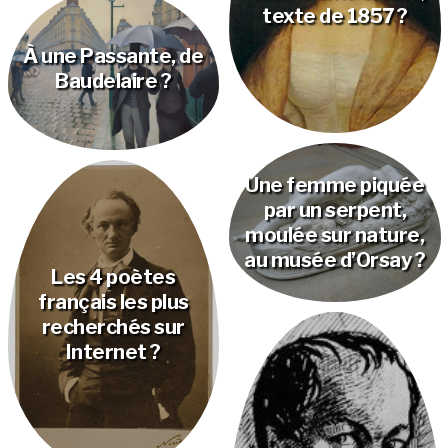
texte de 1857 ?
À une Passante, de
Baudelaire ?
Une femme piquée
par un serpent,
moulée sur nature,
au musée d’Orsay ?
Les 4 poètes
français les plus
recherchés sur
Internet ?