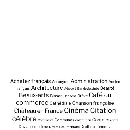
Administration
Achetez français
Acronyme
Ancien
Architecture
Beauté
français
Aéroport
Bande dessinée
Café du
Beaux-arts
Blason
Brève
Bon sens
commerce
Chanson française
Cathédrale
Cinéma
Citation
Château en France
célèbre
Conte
Commune
Commerce
Constitution
Célébrité
Devise, emblème
Droit des femmes
Divers
Documentaire