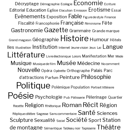
Economie
Décryptage
Démographie
Ecologie
Ecriture
Erotisme
Education
Editorial
Eglise
Essai
Elocution
Emission
Fable
Evènements
Exposition
Figure de style
Finance
Française
Fête
Fiscalité
Francophonie
Féminisme
Gazette
Gastronomie
Grammaire
Grande marque
Histoire
Géographie
Humour
Hôtels
Grand magasin
Langue
Institution
Iles
Illustration
Internet
Jeune vision
Jeux
Lai
Littérature
Manifestation
Mer
Livre électronique
Loisirs
Mode
Musée
Musique
Médecine
Musique de film
No comment
Nouvelle
Palais
Parc
Opéra
Orthographe
Opérette
Philosophie
Peinture
d'attractions
Parfum
Politique
Polémique
Population
Portrait littéraire
Poésie
Psychologie
Pélerinage
Quartier
Pub
Pâtisserie
Récit
Roman
Région
Religion
Recette
Rhétorique
Santé
Sciences
Réplique célèbre
Sagesse
Sans commentaire
Société
Station
Sculpture
Sexualité
Sport
Social
Théâtre
de montagne
Sémantique
Tableau noir
Tapisserie