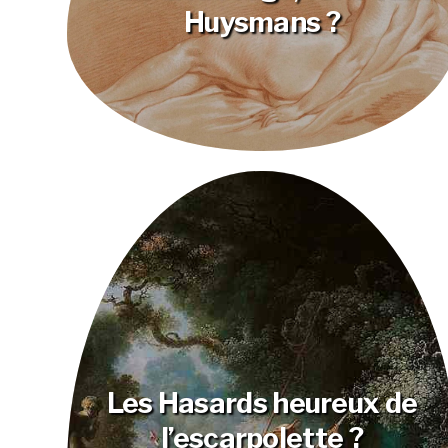
Huysmans ?
Les Hasards heureux de
l’escarpolette ?