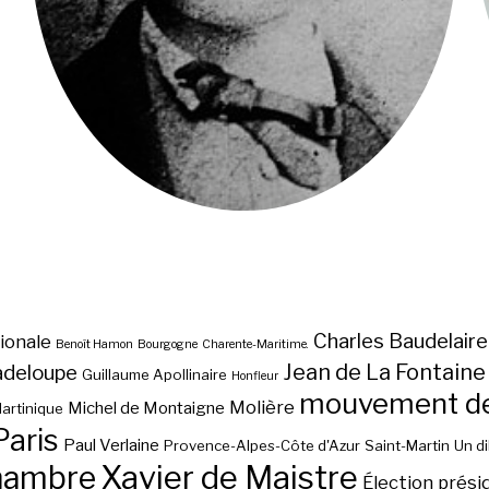
Charles Baudelaire
ionale
Benoît Hamon
Bourgogne
Charente-Maritime.
Jean de La Fontaine
adeloupe
Guillaume Apollinaire
Honfleur
mouvement des
Molière
Michel de Montaigne
artinique
Paris
Paul Verlaine
Provence-Alpes-Côte d'Azur
Saint-Martin
Un d
hambre
Xavier de Maistre
Élection prési