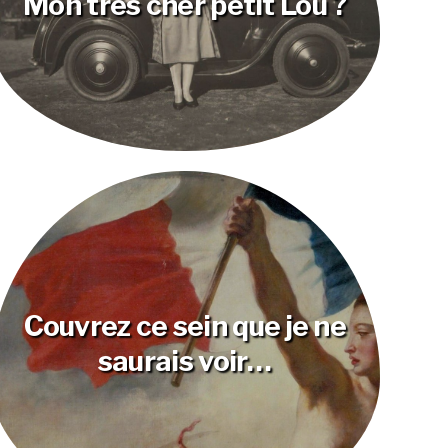
Mon très cher petit Lou ?
Couvrez ce sein que je ne
saurais voir…