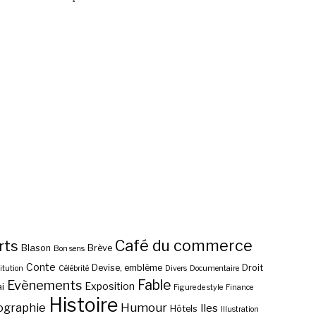
Café du commerce
rts
Blason
Brève
Bon sens
Conte
Devise, emblème
Droit
itution
Célébrité
Divers
Documentaire
Fable
Evènements
Exposition
i
Figure de style
Finance
Histoire
ographie
Humour
Iles
Hôtels
Illustration