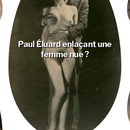
Paul Éluard enlaçant une
femme nue ?