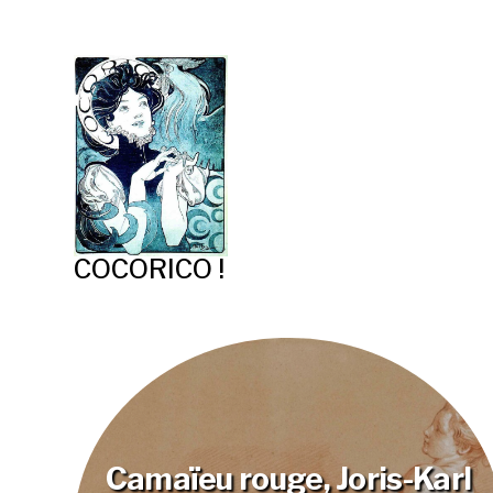
COCORICO !
Camaïeu rouge, Joris-Karl