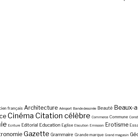
Beaux-a
Architecture
Beauté
ien français
Aéroport
Bande dessinée
Cinéma
Citation célèbre
nce
Commune
Commerce
Const
ie
Erotisme
Education
Editorial
Eglise
Essa
Ecriture
Elocution
Emission
Gazette
tronomie
Gé
Grammaire
Grande marque
Grand magasin