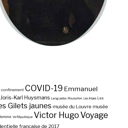
COVID-19
Emmanuel
confinement
Joris-Karl Huysmans
Les
Languedoc-Roussillon
Les Alpes
 Gilets jaunes
musée du Louvre
musée
Victor Hugo
Voyage
ilemme
Ve République
dentielle française de 2017