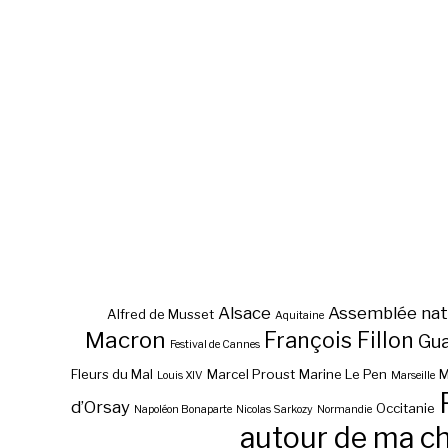
Alsace
Assemblée nat
Alfred de Musset
Aquitaine
Macron
François Fillon
Gu
Festival de Cannes
Fleurs du Mal
Marcel Proust
Marine Le Pen
M
Louis XIV
Marseille
d’Orsay
Occitanie
Napoléon Bonaparte
Nicolas Sarkozy
Normandie
autour de ma c