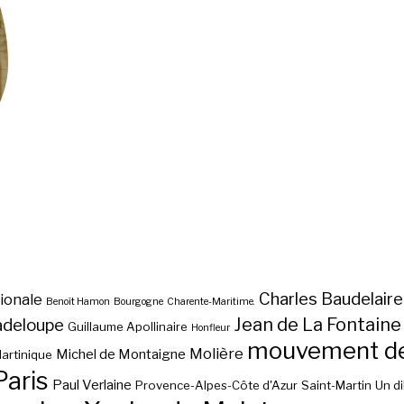
Charles Baudelaire
ionale
Benoît Hamon
Bourgogne
Charente-Maritime.
Jean de La Fontaine
adeloupe
Guillaume Apollinaire
Honfleur
mouvement des
Molière
Michel de Montaigne
artinique
Paris
Paul Verlaine
Provence-Alpes-Côte d'Azur
Saint-Martin
Un d