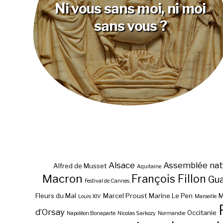
Ni vous sans moi, ni moi
sans vous ?
Alsace
Assemblée nat
Alfred de Musset
Aquitaine
Macron
François Fillon
Gu
Festival de Cannes
Fleurs du Mal
Marcel Proust
Marine Le Pen
M
Louis XIV
Marseille
d’Orsay
Occitanie
Napoléon Bonaparte
Nicolas Sarkozy
Normandie