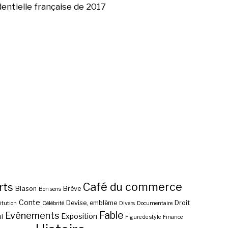
dentielle française de 2017
Café du commerce
rts
Blason
Brève
Bon sens
Conte
Devise, emblème
Droit
itution
Célébrité
Divers
Documentaire
Fable
Evènements
Exposition
i
Figure de style
Finance