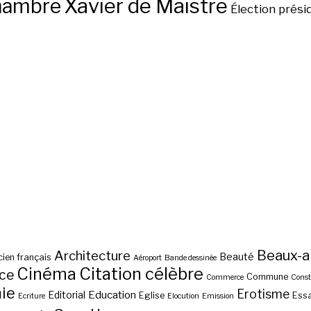
hambre
Xavier de Maistre
Élection prési
Beaux-a
Architecture
Beauté
ien français
Aéroport
Bande dessinée
Cinéma
Citation célèbre
nce
Commune
Commerce
Const
ie
Erotisme
Education
Editorial
Eglise
Essa
Ecriture
Elocution
Emission