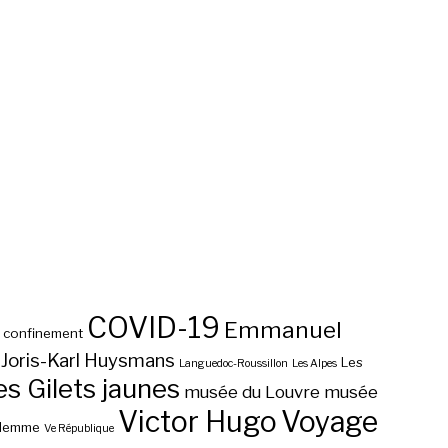
COVID-19
Emmanuel
confinement
Joris-Karl Huysmans
Les
Languedoc-Roussillon
Les Alpes
 Gilets jaunes
musée du Louvre
musée
Victor Hugo
Voyage
ilemme
Ve République