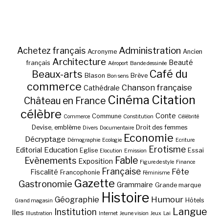
Administration
Achetez français
Acronyme
Ancien
Architecture
Beauté
français
Aéroport
Bande dessinée
Café du
Beaux-arts
Blason
Brève
Bon sens
commerce
Chanson française
Cathédrale
Cinéma
Citation
Château en France
célèbre
Conte
Commune
Commerce
Constitution
Célébrité
Devise, emblème
Droit des femmes
Divers
Documentaire
Economie
Décryptage
Démographie
Ecologie
Ecriture
Erotisme
Education
Editorial
Eglise
Essai
Elocution
Emission
Fable
Evènements
Exposition
Figure de style
Finance
Française
Fête
Fiscalité
Francophonie
Féminisme
Gazette
Gastronomie
Grammaire
Grande marque
Histoire
Géographie
Humour
Hôtels
Grand magasin
Langue
Institution
Iles
Illustration
Internet
Jeune vision
Jeux
Lai