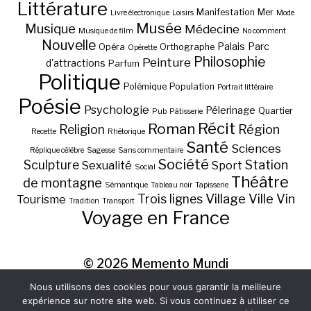
Littérature
Manifestation
Mer
Livre électronique
Loisirs
Mode
Musée
Musique
Médecine
Musique de film
No comment
Nouvelle
Palais
Parc
Opéra
Orthographe
Opérette
Philosophie
Peinture
d'attractions
Parfum
Politique
Polémique
Population
Portrait littéraire
Poésie
Psychologie
Pélerinage
Quartier
Pub
Pâtisserie
Récit
Roman
Région
Religion
Recette
Rhétorique
Santé
Sciences
Réplique célèbre
Sagesse
Sans commentaire
Société
Station
Sculpture
Sexualité
Sport
Social
Théâtre
de montagne
Sémantique
Tableau noir
Tapisserie
Village
Ville
Vin
Trois lignes
Tourisme
Tradition
Transport
Voyage en France
© 2026
Memento Mundi
Nous utilisons des cookies pour vous garantir la meilleure
expérience sur notre site web. Si vous continuez à utiliser ce