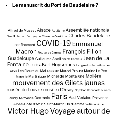
Le manuscrit du Port de Baudelaire ?
Alsace
Assemblée nationale
Alfred de Musset
Aquitaine
Charles Baudelaire
Benoît Hamon
Bourgogne
Charente-Maritime.
COVID-19
Emmanuel
confinement
Macron
François Fillon
Festival de Cannes
Jean de La
Guadeloupe
Guillaume Apollinaire
Honfleur
Fontaine
Joris-Karl Huysmans
Languedoc-Roussillon
Les
Les Fleurs du Mal
Marcel Proust
Marine Le Pen
Alpes
Louis XIV
Molière
Michel de Montaigne
Martinique
Marseille
mouvement des Gilets jaunes
musée du Louvre
musée d’Orsay
Napoléon Bonaparte
Nicolas
Paris
Paul Verlaine
Occitanie
Provence-
Sarkozy
Normandie
Alpes-Côte d'Azur
Saint-Martin
Un dilemme
Ve République
Victor Hugo
Voyage autour de