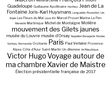
Festival de Cannes
Jean de La
Guadeloupe
Guillaume Apollinaire
Honfleur
Fontaine
Joris-Karl Huysmans
Languedoc-Roussillon
Les
Les Fleurs du Mal
Marcel Proust
Marine Le Pen
Alpes
Louis XIV
Molière
Michel de Montaigne
Martinique
Marseille
mouvement des Gilets jaunes
musée du Louvre
musée d’Orsay
Napoléon Bonaparte
Nicolas
Paris
Paul Verlaine
Occitanie
Provence-
Sarkozy
Normandie
Alpes-Côte d'Azur
Saint-Martin
Un dilemme
Ve République
Victor Hugo
Voyage autour de
ma chambre
Xavier de Maistre
Élection présidentielle française de 2017