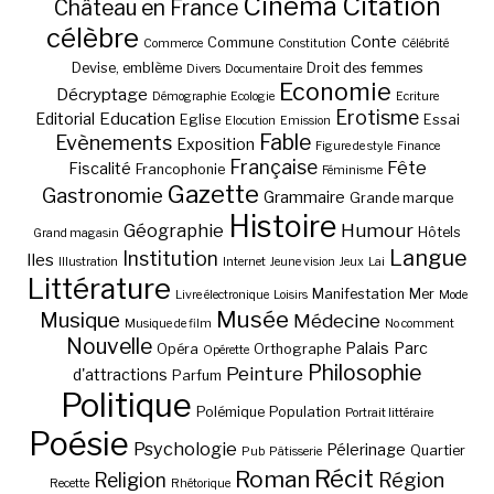
Cinéma
Citation
Château en France
célèbre
Conte
Commune
Commerce
Constitution
Célébrité
Devise, emblème
Droit des femmes
Divers
Documentaire
Economie
Décryptage
Démographie
Ecologie
Ecriture
Erotisme
Education
Editorial
Eglise
Essai
Elocution
Emission
Fable
Evènements
Exposition
Figure de style
Finance
Française
Fête
Fiscalité
Francophonie
Féminisme
Gazette
Gastronomie
Grammaire
Grande marque
Histoire
Géographie
Humour
Hôtels
Grand magasin
Langue
Institution
Iles
Illustration
Internet
Jeune vision
Jeux
Lai
Littérature
Manifestation
Mer
Livre électronique
Loisirs
Mode
Musée
Musique
Médecine
Musique de film
No comment
Nouvelle
Palais
Parc
Opéra
Orthographe
Opérette
Philosophie
Peinture
d'attractions
Parfum
Politique
Polémique
Population
Portrait littéraire
Poésie
Psychologie
Pélerinage
Quartier
Pub
Pâtisserie
Récit
Roman
Région
Religion
Recette
Rhétorique