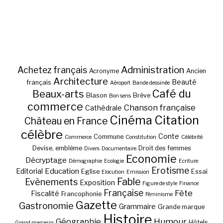
Administration
Achetez français
Acronyme
Ancien
Architecture
Beauté
français
Aéroport
Bande dessinée
Café du
Beaux-arts
Blason
Brève
Bon sens
commerce
Chanson française
Cathédrale
Cinéma
Citation
Château en France
célèbre
Conte
Commune
Commerce
Constitution
Célébrité
Devise, emblème
Droit des femmes
Divers
Documentaire
Economie
Décryptage
Démographie
Ecologie
Ecriture
Erotisme
Education
Editorial
Eglise
Essai
Elocution
Emission
Fable
Evènements
Exposition
Figure de style
Finance
Française
Fête
Fiscalité
Francophonie
Féminisme
Gazette
Gastronomie
Grammaire
Grande marque
Histoire
Géographie
Humour
Hôtels
Grand magasin