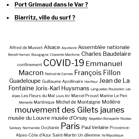
Port Grimaud dans le Var ?
Biarritz, ville du surf ?
Alsace
Assemblée nationale
Alfred de Musset
Aquitaine
Charles Baudelaire
Benoît Hamon
Bourgogne
Charente-Maritime.
COVID-19
Emmanuel
confinement
Macron
François Fillon
Festival de Cannes
Jean de La
Guadeloupe
Guillaume Apollinaire
Honfleur
Fontaine
Joris-Karl Huysmans
Languedoc-Roussillon
Les
Les Fleurs du Mal
Marcel Proust
Marine Le Pen
Alpes
Louis XIV
Molière
Michel de Montaigne
Martinique
Marseille
mouvement des Gilets jaunes
musée du Louvre
musée d’Orsay
Napoléon Bonaparte
Nicolas
Paris
Paul Verlaine
Occitanie
Provence-
Sarkozy
Normandie
Alpes-Côte d'Azur
Saint-Martin
Un dilemme
Ve République