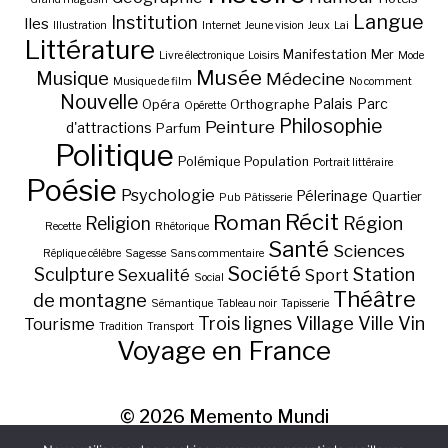
Langue
Institution
Iles
Illustration
Internet
Jeune vision
Jeux
Lai
Littérature
Manifestation
Mer
Livre électronique
Loisirs
Mode
Musée
Musique
Médecine
Musique de film
No comment
Nouvelle
Palais
Parc
Opéra
Orthographe
Opérette
Philosophie
Peinture
d'attractions
Parfum
Politique
Polémique
Population
Portrait littéraire
Poésie
Psychologie
Pélerinage
Quartier
Pub
Pâtisserie
Récit
Roman
Région
Religion
Recette
Rhétorique
Santé
Sciences
Réplique célèbre
Sagesse
Sans commentaire
Société
Station
Sculpture
Sexualité
Sport
Social
Théâtre
de montagne
Sémantique
Tableau noir
Tapisserie
Village
Ville
Vin
Trois lignes
Tourisme
Tradition
Transport
Voyage en France
© 2026
Memento Mundi