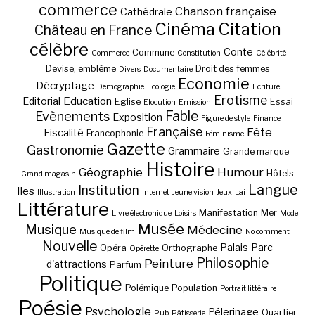
commerce
Chanson française
Cathédrale
Cinéma
Citation
Château en France
célèbre
Conte
Commune
Commerce
Constitution
Célébrité
Devise, emblème
Droit des femmes
Divers
Documentaire
Economie
Décryptage
Démographie
Ecologie
Ecriture
Erotisme
Education
Editorial
Eglise
Essai
Elocution
Emission
Fable
Evènements
Exposition
Figure de style
Finance
Française
Fête
Fiscalité
Francophonie
Féminisme
Gazette
Gastronomie
Grammaire
Grande marque
Histoire
Géographie
Humour
Hôtels
Grand magasin
Langue
Institution
Iles
Illustration
Internet
Jeune vision
Jeux
Lai
Littérature
Manifestation
Mer
Livre électronique
Loisirs
Mode
Musée
Musique
Médecine
Musique de film
No comment
Nouvelle
Palais
Parc
Opéra
Orthographe
Opérette
Philosophie
Peinture
d'attractions
Parfum
Politique
Polémique
Population
Portrait littéraire
Poésie
Psychologie
Pélerinage
Quartier
Pub
Pâtisserie