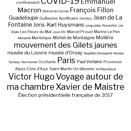
COVID-19
Emmanuel
confinement
Macron
François Fillon
Festival de Cannes
Jean de La
Guadeloupe
Guillaume Apollinaire
Honfleur
Fontaine
Joris-Karl Huysmans
Languedoc-Roussillon
Les
Les Fleurs du Mal
Marcel Proust
Marine Le Pen
Alpes
Louis XIV
Molière
Michel de Montaigne
Martinique
Marseille
mouvement des Gilets jaunes
musée du Louvre
musée d’Orsay
Napoléon Bonaparte
Nicolas
Paris
Paul Verlaine
Occitanie
Provence-
Sarkozy
Normandie
Alpes-Côte d'Azur
Saint-Martin
Un dilemme
Ve République
Victor Hugo
Voyage autour de
ma chambre
Xavier de Maistre
Élection présidentielle française de 2017