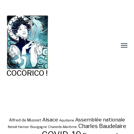
COCORICO !
La Comédie-
Une soirée perdue ?
Française ?
Alsace
Assemblée nationale
Alfred de Musset
Aquitaine
Charles Baudelaire
Benoît Hamon
Bourgogne
Charente-Maritime.