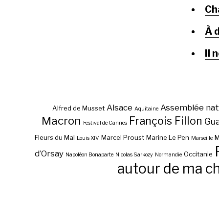
Ch
À d
Il 
Alsace
Assemblée nat
Alfred de Musset
Aquitaine
Macron
François Fillon
Gu
Festival de Cannes
Fleurs du Mal
Marcel Proust
Marine Le Pen
M
Louis XIV
Marseille
d’Orsay
Occitanie
Napoléon Bonaparte
Nicolas Sarkozy
Normandie
autour de ma c