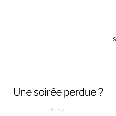
S
Une soirée perdue ?
Poésie