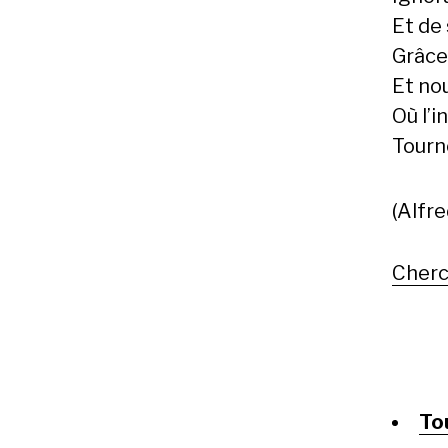
Et de 
Grâce
Et no
Où l’i
Tourn
(Alfr
Cherc
To