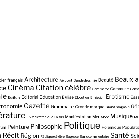
Beaux-a
Architecture
Beauté
ien français
Aéroport
Bande dessinée
Cinéma
Citation célèbre
nce
Commune
Commerce
Const
ie
Erotisme
Education
Editorial
Eglise
Essa
Ecriture
Elocution
Emission
Gazette
tronomie
Gé
Grammaire
Grande marque
Grand magasin
érature
Musique
Manifestation
Mer
Livre électronique
Loisirs
Mode
Mus
Politique
Philosophie
Peinture
fum
Polémique
Populati
Récit
Santé
n
Région
Sci
Réplique célèbre
Sagesse
Sans commentaire