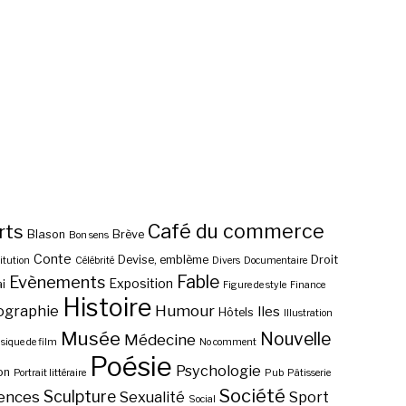
Café du commerce
rts
Blason
Brève
Bon sens
Conte
Devise, emblème
Droit
itution
Célébrité
Divers
Documentaire
Fable
Evènements
Exposition
i
Figure de style
Finance
Histoire
ographie
Humour
Iles
Hôtels
Illustration
Musée
Nouvelle
Médecine
ique de film
No comment
Poésie
Psychologie
on
Portrait littéraire
Pub
Pâtisserie
Société
Sculpture
ences
Sexualité
Sport
Social