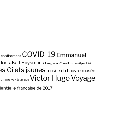
COVID-19
Emmanuel
confinement
Joris-Karl Huysmans
Les
Languedoc-Roussillon
Les Alpes
 Gilets jaunes
musée du Louvre
musée
Victor Hugo
Voyage
ilemme
Ve République
dentielle française de 2017