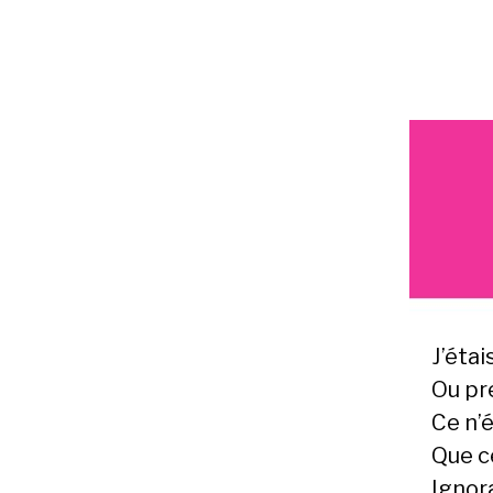
J’étai
Ou pre
Ce n’
Que ce
Ignora