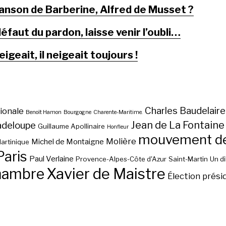
anson de Barberine, Alfred de Musset ?
éfaut du pardon, laisse venir l’oubli…
neigeait, il neigeait toujours !
Charles Baudelaire
ionale
Benoît Hamon
Bourgogne
Charente-Maritime.
Jean de La Fontaine
adeloupe
Guillaume Apollinaire
Honfleur
mouvement des
Molière
Michel de Montaigne
artinique
Paris
Paul Verlaine
Provence-Alpes-Côte d'Azur
Saint-Martin
Un d
hambre
Xavier de Maistre
Élection prési