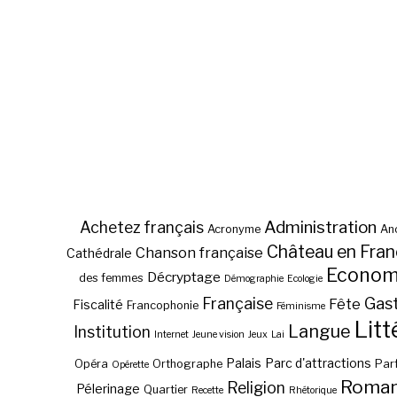
Administration
Achetez français
Acronyme
Anc
Château en Fra
Chanson française
Cathédrale
Econom
Décryptage
des femmes
Démographie
Ecologie
Gas
Française
Fête
Fiscalité
Francophonie
Féminisme
Litt
Langue
Institution
Internet
Jeune vision
Jeux
Lai
Palais
Parc d'attractions
Opéra
Orthographe
Par
Opérette
Roma
Religion
Pélerinage
Quartier
Recette
Rhétorique