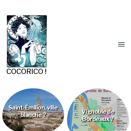
COCORICO !
Saint-Émilion, ville
Vignoble de
blanche ?
Bordeaux ?