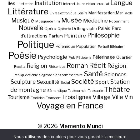
Langue
Institution
Iles
Illustration
Internet
Jeune vision
Jeux
Lai
Littérature
Manifestation
Mer
Livre électronique
Loisirs
Mode
Musée
Musique
Médecine
Musique de film
No comment
Nouvelle
Palais
Parc
Opéra
Orthographe
Opérette
Philosophie
Peinture
d'attractions
Parfum
Politique
Polémique
Population
Portrait littéraire
Poésie
Psychologie
Pélerinage
Quartier
Pub
Pâtisserie
Récit
Roman
Région
Religion
Recette
Rhétorique
Santé
Sciences
Réplique célèbre
Sagesse
Sans commentaire
Société
Station
Sculpture
Sexualité
Sport
Social
Théâtre
de montagne
Sémantique
Tableau noir
Tapisserie
Village
Ville
Vin
Trois lignes
Tourisme
Tradition
Transport
Voyage en France
© 2026
Memento Mundi
Nous utilisons des cookies pour vous garantir la meilleure