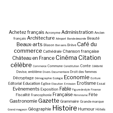
Administration
Achetez français
Acronyme
Ancien
Architecture
Beauté
français
Aéroport
Bande dessinée
Café du
Beaux-arts
Blason
Brève
Bon sens
commerce
Chanson française
Cathédrale
Cinéma
Citation
Château en France
célèbre
Conte
Commune
Commerce
Constitution
Célébrité
Devise, emblème
Droit des femmes
Divers
Documentaire
Economie
Décryptage
Démographie
Ecologie
Ecriture
Erotisme
Education
Editorial
Eglise
Essai
Elocution
Emission
Fable
Evènements
Exposition
Figure de style
Finance
Française
Fête
Fiscalité
Francophonie
Féminisme
Gazette
Gastronomie
Grammaire
Grande marque
Histoire
Géographie
Humour
Hôtels
Grand magasin