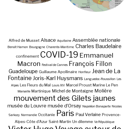
Alsace
Assemblée nationale
Alfred de Musset
Aquitaine
Charles Baudelaire
Benoît Hamon
Bourgogne
Charente-Maritime.
COVID-19
Emmanuel
confinement
Macron
François Fillon
Festival de Cannes
Jean de La
Guadeloupe
Guillaume Apollinaire
Honfleur
Fontaine
Joris-Karl Huysmans
Languedoc-Roussillon
Les
Les Fleurs du Mal
Marcel Proust
Marine Le Pen
Alpes
Louis XIV
Molière
Michel de Montaigne
Martinique
Marseille
mouvement des Gilets jaunes
musée du Louvre
musée d’Orsay
Napoléon Bonaparte
Nicolas
Paris
Paul Verlaine
Occitanie
Provence-
Sarkozy
Normandie
Alpes-Côte d'Azur
Saint-Martin
Un dilemme
Ve République