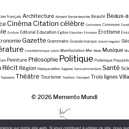
Beaux-a
Architecture
Beauté
ien français
Aéroport
Bande dessinée
Cinéma
Citation célèbre
nce
Commune
Commerce
Const
ie
Erotisme
Education
Editorial
Eglise
Essa
Ecriture
Elocution
Emission
Gazette
tronomie
Gé
Grammaire
Grande marque
Grand magasin
érature
Musique
Manifestation
Mer
Livre électronique
Loisirs
Mode
Mus
Politique
Philosophie
Peinture
fum
Polémique
Populati
Récit
Santé
n
Région
Sci
Réplique célèbre
Sagesse
Sans commentaire
Théâtre
Vill
Trois lignes
Tourisme
Tapisserie
Tradition
Transport
© 2026
Memento Mundi
érience sur notre site web. Si vous continuez à utiliser ce site, nous s