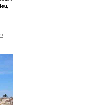
lieu,
s
e)