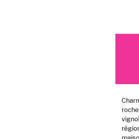
Charm
roche
vigno
région
maiso