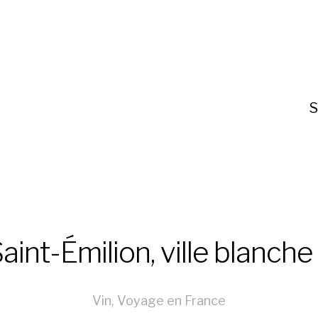
S
aint-Émilion, ville blanche
Vin
,
Voyage en France