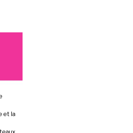
e
 et la
âteaux