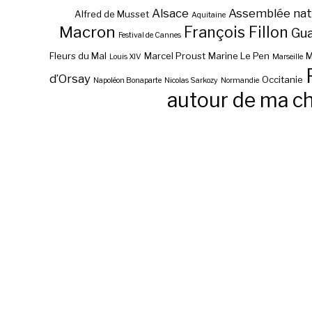
Alsace
Assemblée nat
Alfred de Musset
Aquitaine
Macron
François Fillon
Gu
Festival de Cannes
Fleurs du Mal
Marcel Proust
Marine Le Pen
M
Louis XIV
Marseille
d’Orsay
Occitanie
Napoléon Bonaparte
Nicolas Sarkozy
Normandie
autour de ma c