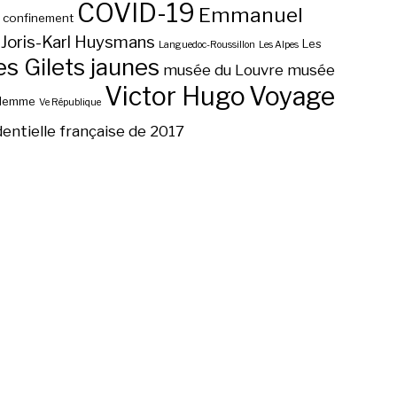
COVID-19
Emmanuel
confinement
Joris-Karl Huysmans
Les
Languedoc-Roussillon
Les Alpes
 Gilets jaunes
musée du Louvre
musée
Victor Hugo
Voyage
ilemme
Ve République
dentielle française de 2017