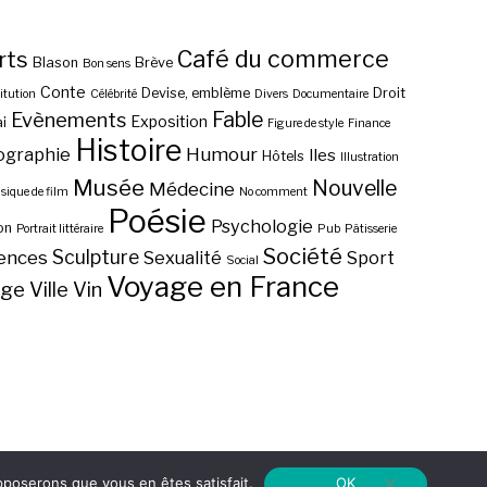
Café du commerce
rts
Blason
Brève
Bon sens
Conte
Devise, emblème
Droit
itution
Célébrité
Divers
Documentaire
Fable
Evènements
Exposition
i
Figure de style
Finance
Histoire
ographie
Humour
Iles
Hôtels
Illustration
Musée
Nouvelle
Médecine
ique de film
No comment
Poésie
Psychologie
on
Portrait littéraire
Pub
Pâtisserie
Société
Sculpture
ences
Sexualité
Sport
Social
Voyage en France
age
Ville
Vin
upposerons que vous en êtes satisfait.
OK