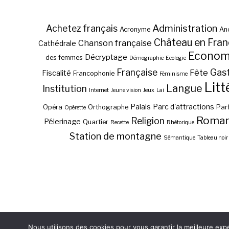
Administration
Achetez français
Acronyme
Anc
Château en Fra
Chanson française
Cathédrale
Econom
Décryptage
des femmes
Démographie
Ecologie
Gas
Française
Fête
Fiscalité
Francophonie
Féminisme
Litt
Langue
Institution
Internet
Jeune vision
Jeux
Lai
Palais
Parc d'attractions
Opéra
Orthographe
Par
Opérette
Roma
Religion
Pélerinage
Quartier
Recette
Rhétorique
Station de montagne
Sémantique
Tableau noir
Nous utilisons des cookies pour vous garantir la meilleure exp