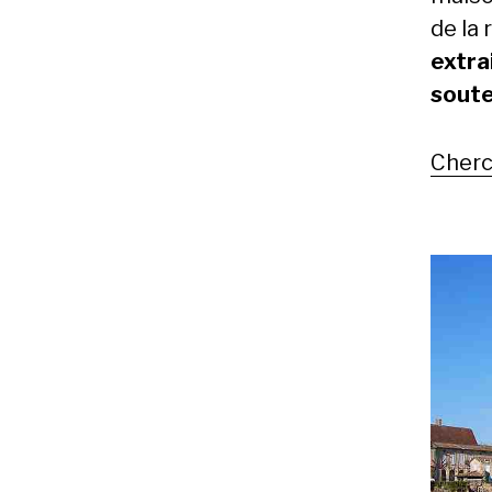
de la
extra
soute
Cherc