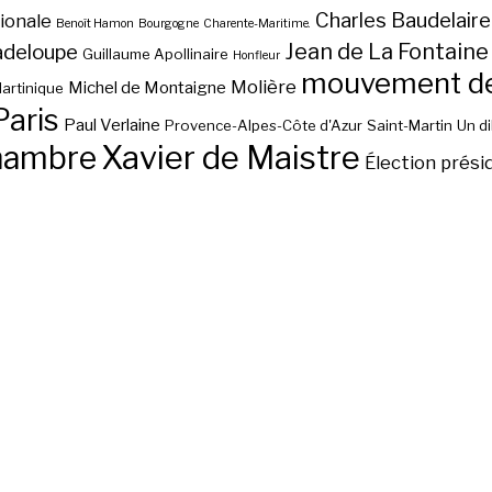
Charles Baudelaire
ionale
Benoît Hamon
Bourgogne
Charente-Maritime.
Jean de La Fontaine
adeloupe
Guillaume Apollinaire
Honfleur
mouvement des
Molière
Michel de Montaigne
artinique
Paris
Paul Verlaine
Provence-Alpes-Côte d'Azur
Saint-Martin
Un d
hambre
Xavier de Maistre
Élection prési