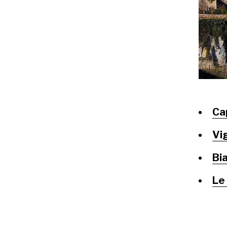
Ca
Vi
Bia
Le