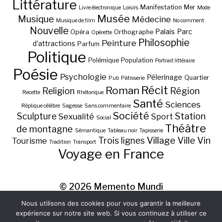
Littérature
Manifestation
Mer
Livre électronique
Loisirs
Mode
Musée
Musique
Médecine
Musique de film
No comment
Nouvelle
Palais
Parc
Opéra
Orthographe
Opérette
Philosophie
Peinture
d'attractions
Parfum
Politique
Polémique
Population
Portrait littéraire
Poésie
Psychologie
Pélerinage
Quartier
Pub
Pâtisserie
Récit
Roman
Région
Religion
Recette
Rhétorique
Santé
Sciences
Réplique célèbre
Sagesse
Sans commentaire
Société
Station
Sculpture
Sexualité
Sport
Social
Théâtre
de montagne
Sémantique
Tableau noir
Tapisserie
Village
Ville
Vin
Trois lignes
Tourisme
Tradition
Transport
Voyage en France
© 2026
Memento Mundi
Nous utilisons des cookies pour vous garantir la meilleure
expérience sur notre site web. Si vous continuez à utiliser ce