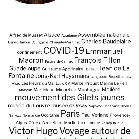
Alsace
Assemblée nationale
Alfred de Musset
Aquitaine
Charles Baudelaire
Benoît Hamon
Bourgogne
Charente-Maritime.
COVID-19
Emmanuel
confinement
Macron
François Fillon
Festival de Cannes
Jean de La
Guadeloupe
Guillaume Apollinaire
Honfleur
Fontaine
Joris-Karl Huysmans
Languedoc-Roussillon
Les
Les Fleurs du Mal
Marcel Proust
Marine Le Pen
Alpes
Louis XIV
Molière
Michel de Montaigne
Martinique
Marseille
mouvement des Gilets jaunes
musée du Louvre
musée d’Orsay
Napoléon Bonaparte
Nicolas
Paris
Paul Verlaine
Occitanie
Provence-
Sarkozy
Normandie
Alpes-Côte d'Azur
Saint-Martin
Un dilemme
Ve République
Victor Hugo
Voyage autour de