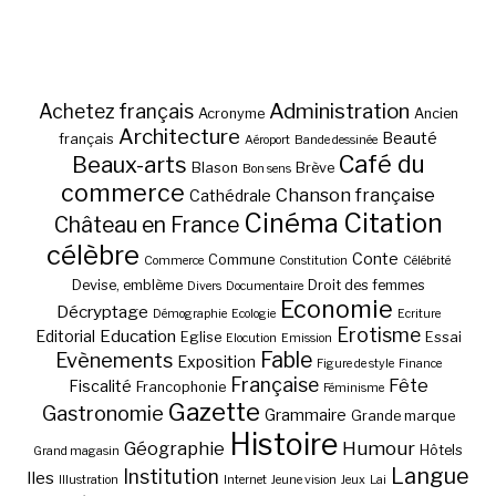
Administration
Achetez français
Acronyme
Ancien
Architecture
Beauté
français
Aéroport
Bande dessinée
Café du
Beaux-arts
Blason
Brève
Bon sens
commerce
Chanson française
Cathédrale
Cinéma
Citation
Château en France
célèbre
Conte
Commune
Commerce
Constitution
Célébrité
Devise, emblème
Droit des femmes
Divers
Documentaire
Economie
Décryptage
Démographie
Ecologie
Ecriture
Erotisme
Education
Editorial
Eglise
Essai
Elocution
Emission
Fable
Evènements
Exposition
Figure de style
Finance
Française
Fête
Fiscalité
Francophonie
Féminisme
Gazette
Gastronomie
Grammaire
Grande marque
Histoire
Géographie
Humour
Hôtels
Grand magasin
Langue
Institution
Iles
Illustration
Internet
Jeune vision
Jeux
Lai