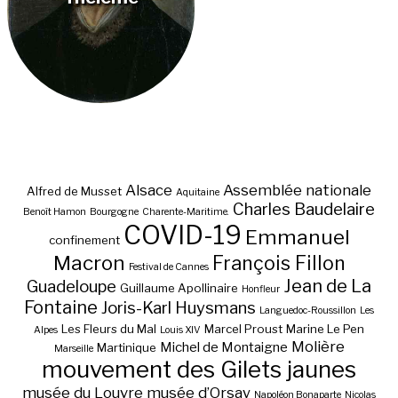
Alsace
Assemblée nationale
Alfred de Musset
Aquitaine
Charles Baudelaire
Benoît Hamon
Bourgogne
Charente-Maritime.
COVID-19
Emmanuel
confinement
Macron
François Fillon
Festival de Cannes
Jean de La
Guadeloupe
Guillaume Apollinaire
Honfleur
Fontaine
Joris-Karl Huysmans
Languedoc-Roussillon
Les
Les Fleurs du Mal
Marcel Proust
Marine Le Pen
Alpes
Louis XIV
Molière
Michel de Montaigne
Martinique
Marseille
mouvement des Gilets jaunes
musée du Louvre
musée d’Orsay
Napoléon Bonaparte
Nicolas