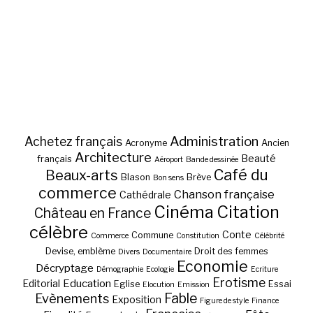
Administration
Achetez français
Acronyme
Ancien
Architecture
Beauté
français
Aéroport
Bande dessinée
Café du
Beaux-arts
Blason
Brève
Bon sens
commerce
Chanson française
Cathédrale
Cinéma
Citation
Château en France
célèbre
Conte
Commune
Commerce
Constitution
Célébrité
Devise, emblème
Droit des femmes
Divers
Documentaire
Economie
Décryptage
Démographie
Ecologie
Ecriture
Erotisme
Education
Editorial
Eglise
Essai
Elocution
Emission
Fable
Evènements
Exposition
Figure de style
Finance