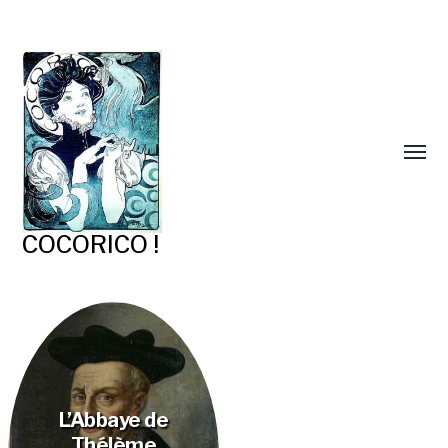
COCORICO !
L’Abbaye de
Thélème