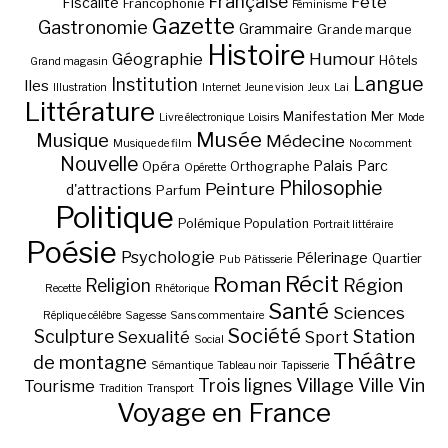
Française
Fête
Fiscalité
Francophonie
Féminisme
Gazette
Gastronomie
Grammaire
Grande marque
Histoire
Géographie
Humour
Hôtels
Grand magasin
Langue
Institution
Iles
Illustration
Internet
Jeune vision
Jeux
Lai
Littérature
Manifestation
Mer
Livre électronique
Loisirs
Mode
Musée
Musique
Médecine
Musique de film
No comment
Nouvelle
Palais
Parc
Opéra
Orthographe
Opérette
Philosophie
Peinture
d'attractions
Parfum
Politique
Polémique
Population
Portrait littéraire
Poésie
Psychologie
Pélerinage
Quartier
Pub
Pâtisserie
Récit
Roman
Région
Religion
Recette
Rhétorique
Santé
Sciences
Réplique célèbre
Sagesse
Sans commentaire
Société
Station
Sculpture
Sexualité
Sport
Social
Théâtre
de montagne
Sémantique
Tableau noir
Tapisserie
Village
Ville
Vin
Trois lignes
Tourisme
Tradition
Transport
Voyage en France