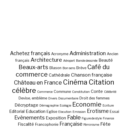
Administration
Achetez français
Acronyme
Ancien
Architecture
Beauté
français
Aéroport
Bande dessinée
Café du
Beaux-arts
Blason
Brève
Bon sens
commerce
Chanson française
Cathédrale
Cinéma
Citation
Château en France
célèbre
Conte
Commune
Commerce
Constitution
Célébrité
Devise, emblème
Droit des femmes
Divers
Documentaire
Economie
Décryptage
Démographie
Ecologie
Ecriture
Erotisme
Education
Editorial
Eglise
Essai
Elocution
Emission
Fable
Evènements
Exposition
Figure de style
Finance
Française
Fête
Fiscalité
Francophonie
Féminisme