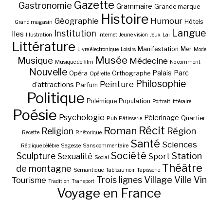
Gazette
Gastronomie
Grammaire
Grande marque
Histoire
Géographie
Humour
Hôtels
Grand magasin
Langue
Institution
Iles
Illustration
Internet
Jeune vision
Jeux
Lai
Littérature
Manifestation
Mer
Livre électronique
Loisirs
Mode
Musée
Musique
Médecine
Musique de film
No comment
Nouvelle
Palais
Parc
Opéra
Orthographe
Opérette
Philosophie
Peinture
d'attractions
Parfum
Politique
Polémique
Population
Portrait littéraire
Poésie
Psychologie
Pélerinage
Quartier
Pub
Pâtisserie
Récit
Roman
Région
Religion
Recette
Rhétorique
Santé
Sciences
Réplique célèbre
Sagesse
Sans commentaire
Société
Station
Sculpture
Sexualité
Sport
Social
Théâtre
de montagne
Sémantique
Tableau noir
Tapisserie
Village
Ville
Vin
Trois lignes
Tourisme
Tradition
Transport
Voyage en France