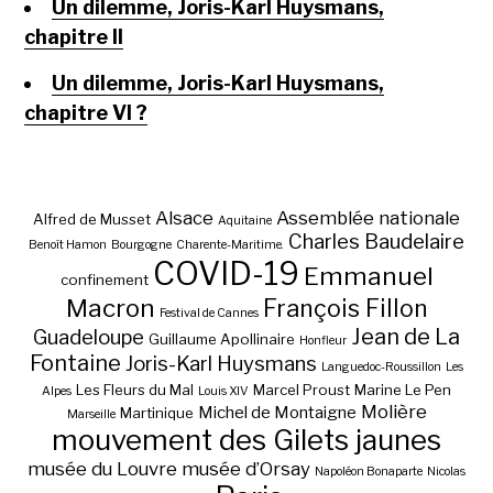
Un dilemme, Joris-Karl Huysmans,
chapitre II
Un dilemme, Joris-Karl Huysmans,
chapitre VI ?
Alsace
Assemblée nationale
Alfred de Musset
Aquitaine
Charles Baudelaire
Benoît Hamon
Bourgogne
Charente-Maritime.
COVID-19
Emmanuel
confinement
Macron
François Fillon
Festival de Cannes
Jean de La
Guadeloupe
Guillaume Apollinaire
Honfleur
Fontaine
Joris-Karl Huysmans
Languedoc-Roussillon
Les
Les Fleurs du Mal
Marcel Proust
Marine Le Pen
Alpes
Louis XIV
Molière
Michel de Montaigne
Martinique
Marseille
mouvement des Gilets jaunes
musée du Louvre
musée d’Orsay
Napoléon Bonaparte
Nicolas