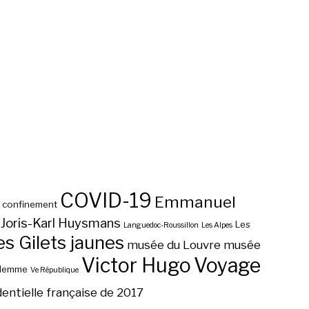
COVID-19
Emmanuel
confinement
Joris-Karl Huysmans
Les
Languedoc-Roussillon
Les Alpes
 Gilets jaunes
musée du Louvre
musée
Victor Hugo
Voyage
ilemme
Ve République
dentielle française de 2017