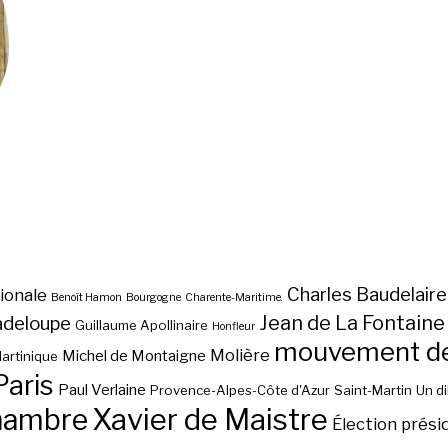
Charles Baudelaire
ionale
Benoît Hamon
Bourgogne
Charente-Maritime.
Jean de La Fontaine
adeloupe
Guillaume Apollinaire
Honfleur
mouvement des
Molière
Michel de Montaigne
artinique
Paris
Paul Verlaine
Provence-Alpes-Côte d'Azur
Saint-Martin
Un d
hambre
Xavier de Maistre
Élection prési