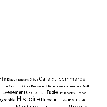
Café du commerce
rts
Blason
Brève
Bon sens
Conte
Devise, emblème
Droit
itution
Célébrité
Divers
Documentaire
Fable
Evènements
Exposition
i
Figure de style
Finance
Histoire
ographie
Humour
Iles
Hôtels
Illustration