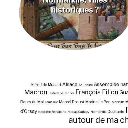
historiques ?
Alsace
Assemblée nat
Alfred de Musset
Aquitaine
Macron
François Fillon
Gu
Festival de Cannes
Fleurs du Mal
Marcel Proust
Marine Le Pen
M
Louis XIV
Marseille
d’Orsay
Occitanie
Napoléon Bonaparte
Nicolas Sarkozy
Normandie
autour de ma c