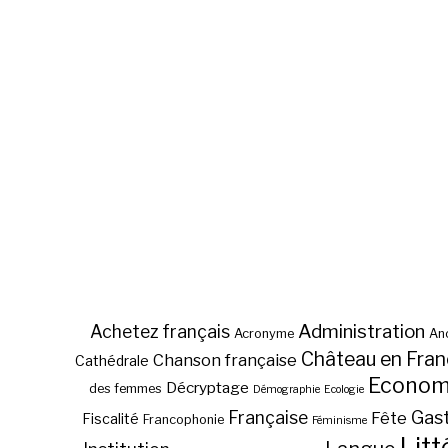
Administration
Achetez français
Acronyme
Anc
Château en Fra
Chanson française
Cathédrale
Econom
Décryptage
des femmes
Démographie
Ecologie
Gas
Française
Fête
Fiscalité
Francophonie
Féminisme
Litt