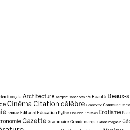
Beaux-a
Architecture
Beauté
ien français
Aéroport
Bande dessinée
Cinéma
Citation célèbre
nce
Commune
Commerce
Const
ie
Erotisme
Education
Editorial
Eglise
Essa
Ecriture
Elocution
Emission
Gazette
tronomie
Gé
Grammaire
Grande marque
Grand magasin
érature