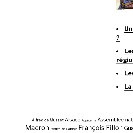
Un
?
Les
régio
Les
La
Alsace
Assemblée nat
Alfred de Musset
Aquitaine
Macron
François Fillon
Gu
Festival de Cannes