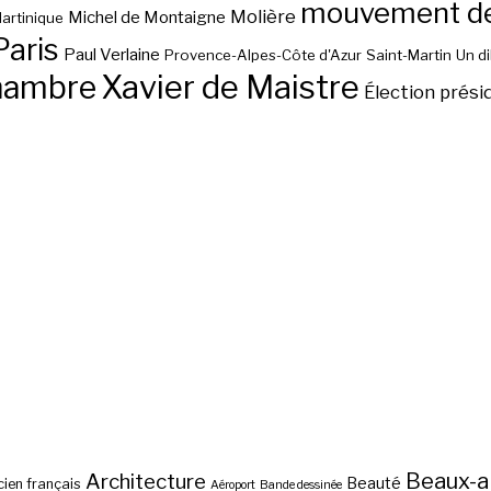
mouvement des
Molière
Michel de Montaigne
artinique
Paris
Paul Verlaine
Provence-Alpes-Côte d'Azur
Saint-Martin
Un d
hambre
Xavier de Maistre
Élection prési
Beaux-a
Architecture
Beauté
ien français
Aéroport
Bande dessinée