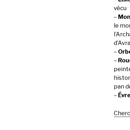
vécu
–
Mon
le mo
l’Arc
d’Avr
–
Orb
–
Rou
peint
histor
pan d
–
Évr
Cherc