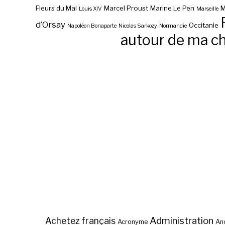
Fleurs du Mal
Marcel Proust
Marine Le Pen
M
Louis XIV
Marseille
d’Orsay
Occitanie
Napoléon Bonaparte
Nicolas Sarkozy
Normandie
autour de ma c
Administration
Achetez français
Acronyme
Anc