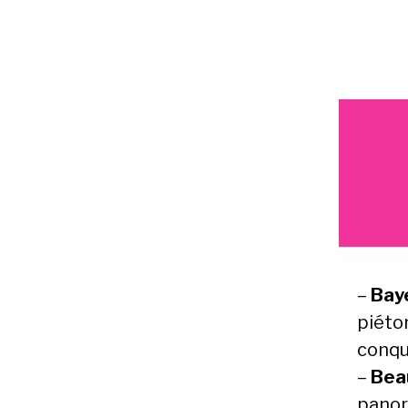
–
Bay
piéto
conqu
–
Bea
pano