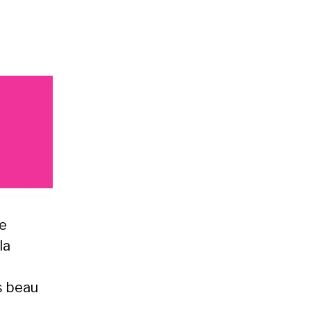
le
la
s beau