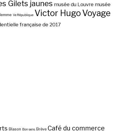
 Gilets jaunes
musée du Louvre
musée
Victor Hugo
Voyage
ilemme
Ve République
dentielle française de 2017
Café du commerce
rts
Blason
Brève
Bon sens