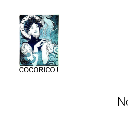
COCORICO !
No