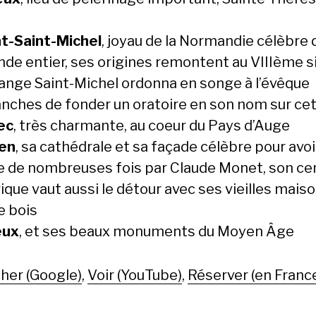
t-Saint-Michel
, joyau de la Normandie célèbre
nde entier, ses origines remontent au VIIIème si
hange Saint-Michel ordonna en songe à l’évêque
anches de fonder un oratoire en son nom sur cet 
ec
, très charmante, au coeur du Pays d’Auge
en
, sa cathédrale et sa façade célèbre pour avoi
e de nombreuses fois par Claude Monet, son ce
ique vaut aussi le détour avec ses vieilles mais
e bois
eux
, et ses beaux monuments du Moyen Âge
her (Google)
,
Voir (YouTube)
,
Réserver (en Franc