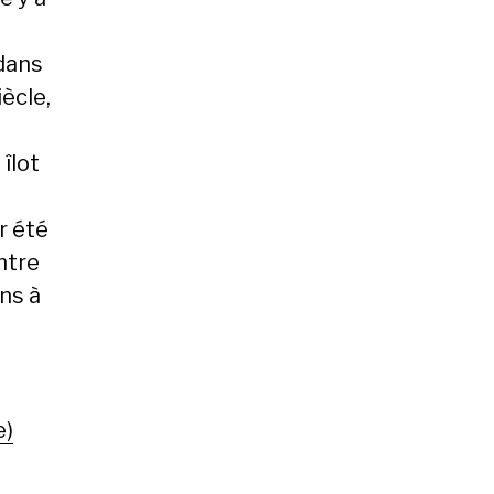
 dans
ècle,
îlot
r été
ntre
ons à
e)