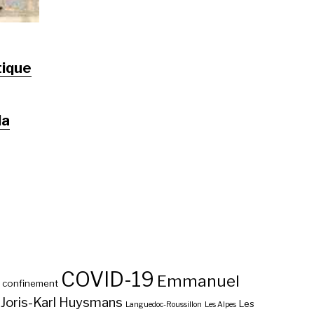
tique
la
COVID-19
Emmanuel
confinement
Joris-Karl Huysmans
Les
Languedoc-Roussillon
Les Alpes