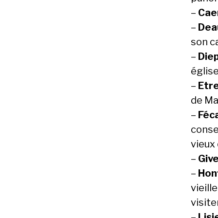
–
Cae
–
Deau
son ca
–
Die
églis
–
Etr
de Ma
–
Féc
conser
vieux 
–
Giv
–
Hon
vieill
visite
–
Lisi