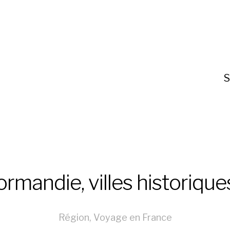
S
rmandie, villes historique
Région
,
Voyage en France