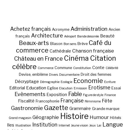
Administration
Achetez français
Acronyme
Ancien
Architecture
Beauté
français
Aéroport
Bande dessinée
Café du
Beaux-arts
Blason
Brève
Bon sens
commerce
Chanson française
Cathédrale
Cinéma
Citation
Château en France
célèbre
Conte
Commune
Commerce
Constitution
Célébrité
Devise, emblème
Droit des femmes
Divers
Documentaire
Economie
Décryptage
Démographie
Ecologie
Ecriture
Erotisme
Education
Editorial
Eglise
Essai
Elocution
Emission
Fable
Evènements
Exposition
Figure de style
Finance
Française
Fête
Fiscalité
Francophonie
Féminisme
Gazette
Gastronomie
Grammaire
Grande marque
Histoire
Géographie
Humour
Hôtels
Grand magasin
Langue
Institution
Iles
Illustration
Internet
Jeune vision
Jeux
Lai