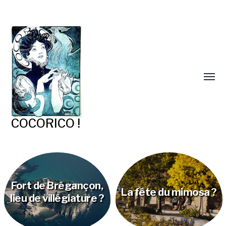
COCORICO !
Fort de Brégançon,
La fête du mimosa ?
lieu de villégiature ?