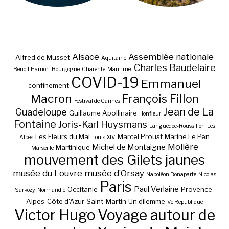
Alsace
Assemblée nationale
Alfred de Musset
Aquitaine
Charles Baudelaire
Benoît Hamon
Bourgogne
Charente-Maritime.
COVID-19
Emmanuel
confinement
Macron
François Fillon
Festival de Cannes
Jean de La
Guadeloupe
Guillaume Apollinaire
Honfleur
Fontaine
Joris-Karl Huysmans
Languedoc-Roussillon
Les
Les Fleurs du Mal
Marcel Proust
Marine Le Pen
Alpes
Louis XIV
Molière
Michel de Montaigne
Martinique
Marseille
mouvement des Gilets jaunes
musée du Louvre
musée d’Orsay
Napoléon Bonaparte
Nicolas
Paris
Paul Verlaine
Occitanie
Provence-
Sarkozy
Normandie
Alpes-Côte d'Azur
Saint-Martin
Un dilemme
Ve République
Victor Hugo
Voyage autour de