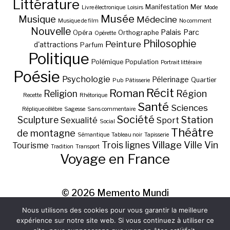
Littérature
Manifestation
Mer
Livre électronique
Loisirs
Mode
Musée
Musique
Médecine
Musique de film
No comment
Nouvelle
Palais
Parc
Opéra
Orthographe
Opérette
Philosophie
Peinture
d'attractions
Parfum
Politique
Polémique
Population
Portrait littéraire
Poésie
Psychologie
Pélerinage
Quartier
Pub
Pâtisserie
Récit
Roman
Région
Religion
Recette
Rhétorique
Santé
Sciences
Réplique célèbre
Sagesse
Sans commentaire
Société
Station
Sculpture
Sexualité
Sport
Social
Théâtre
de montagne
Sémantique
Tableau noir
Tapisserie
Village
Ville
Vin
Trois lignes
Tourisme
Tradition
Transport
Voyage en France
© 2026
Memento Mundi
Nous utilisons des cookies pour vous garantir la meilleure
expérience sur notre site web. Si vous continuez à utiliser ce