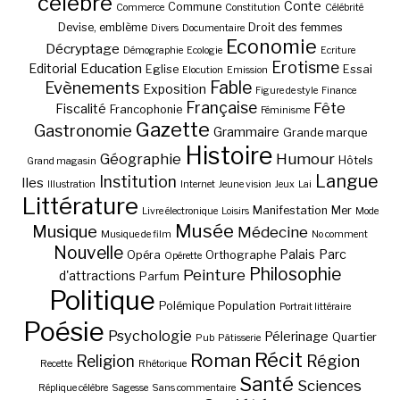
célèbre
Conte
Commune
Commerce
Constitution
Célébrité
Devise, emblème
Droit des femmes
Divers
Documentaire
Economie
Décryptage
Démographie
Ecologie
Ecriture
Erotisme
Education
Editorial
Eglise
Essai
Elocution
Emission
Fable
Evènements
Exposition
Figure de style
Finance
Française
Fête
Fiscalité
Francophonie
Féminisme
Gazette
Gastronomie
Grammaire
Grande marque
Histoire
Géographie
Humour
Hôtels
Grand magasin
Langue
Institution
Iles
Illustration
Internet
Jeune vision
Jeux
Lai
Littérature
Manifestation
Mer
Livre électronique
Loisirs
Mode
Musée
Musique
Médecine
Musique de film
No comment
Nouvelle
Palais
Parc
Opéra
Orthographe
Opérette
Philosophie
Peinture
d'attractions
Parfum
Politique
Polémique
Population
Portrait littéraire
Poésie
Psychologie
Pélerinage
Quartier
Pub
Pâtisserie
Récit
Roman
Région
Religion
Recette
Rhétorique
Santé
Sciences
Réplique célèbre
Sagesse
Sans commentaire