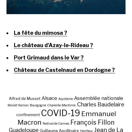
La fête du mimosa ?
Le château d’Azay-le-Rideau ?
Port Grimaud dans le Var ?
Château de Castelnaud en Dordogne ?
Alsace
Assemblée nationale
Alfred de Musset
Aquitaine
Charles Baudelaire
Benoît Hamon
Bourgogne
Charente-Maritime.
COVID-19
Emmanuel
confinement
Macron
François Fillon
Festival de Cannes
Jean de La
Guadeloupe
Guillaume Apollinaire
Honfleur