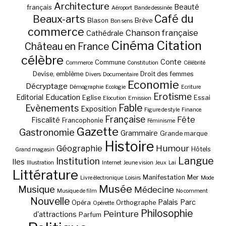
Architecture
Beauté
français
Aéroport
Bande dessinée
Café du
Beaux-arts
Blason
Brève
Bon sens
commerce
Chanson française
Cathédrale
Cinéma
Citation
Château en France
célèbre
Conte
Commune
Commerce
Constitution
Célébrité
Devise, emblème
Droit des femmes
Divers
Documentaire
Economie
Décryptage
Démographie
Ecologie
Ecriture
Erotisme
Education
Editorial
Eglise
Essai
Elocution
Emission
Fable
Evènements
Exposition
Figure de style
Finance
Française
Fête
Fiscalité
Francophonie
Féminisme
Gazette
Gastronomie
Grammaire
Grande marque
Histoire
Géographie
Humour
Hôtels
Grand magasin
Langue
Institution
Iles
Illustration
Internet
Jeune vision
Jeux
Lai
Littérature
Manifestation
Mer
Livre électronique
Loisirs
Mode
Musée
Musique
Médecine
Musique de film
No comment
Nouvelle
Palais
Parc
Opéra
Orthographe
Opérette
Philosophie
Peinture
d'attractions
Parfum