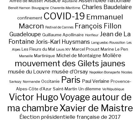
Alsace
Assemblée nationale
Alfred de Musset
Aquitaine
Charles Baudelaire
Benoît Hamon
Bourgogne
Charente-Maritime.
COVID-19
Emmanuel
confinement
Macron
François Fillon
Festival de Cannes
Jean de La
Guadeloupe
Guillaume Apollinaire
Honfleur
Fontaine
Joris-Karl Huysmans
Languedoc-Roussillon
Les
Les Fleurs du Mal
Marcel Proust
Marine Le Pen
Alpes
Louis XIV
Molière
Michel de Montaigne
Martinique
Marseille
mouvement des Gilets jaunes
musée du Louvre
musée d’Orsay
Napoléon Bonaparte
Nicolas
Paris
Paul Verlaine
Occitanie
Provence-
Sarkozy
Normandie
Alpes-Côte d'Azur
Saint-Martin
Un dilemme
Ve République
Victor Hugo
Voyage autour de
ma chambre
Xavier de Maistre
Élection présidentielle française de 2017