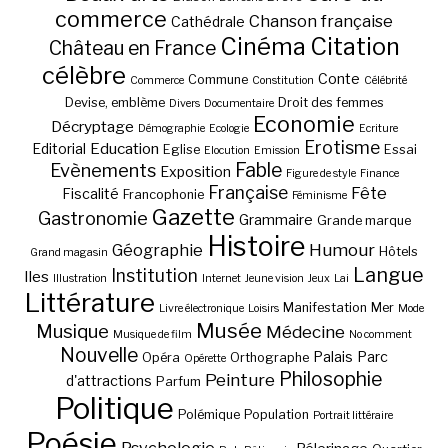
commerce
Chanson française
Cathédrale
Cinéma
Citation
Château en France
célèbre
Conte
Commune
Commerce
Constitution
Célébrité
Devise, emblème
Droit des femmes
Divers
Documentaire
Economie
Décryptage
Démographie
Ecologie
Ecriture
Erotisme
Education
Editorial
Eglise
Essai
Elocution
Emission
Fable
Evènements
Exposition
Figure de style
Finance
Française
Fête
Fiscalité
Francophonie
Féminisme
Gazette
Gastronomie
Grammaire
Grande marque
Histoire
Géographie
Humour
Hôtels
Grand magasin
Langue
Institution
Iles
Illustration
Internet
Jeune vision
Jeux
Lai
Littérature
Manifestation
Mer
Livre électronique
Loisirs
Mode
Musée
Musique
Médecine
Musique de film
No comment
Nouvelle
Palais
Parc
Opéra
Orthographe
Opérette
Philosophie
Peinture
d'attractions
Parfum
Politique
Polémique
Population
Portrait littéraire
Poésie
Psychologie