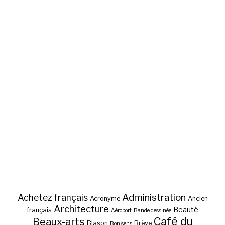
Administration
Achetez français
Acronyme
Ancien
Architecture
Beauté
français
Aéroport
Bande dessinée
Café du
Beaux-arts
Blason
Brève
Bon sens