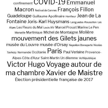
COVID-19
Emmanuel
confinement
Macron
François Fillon
Festival de Cannes
Jean de La
Guadeloupe
Guillaume Apollinaire
Honfleur
Fontaine
Joris-Karl Huysmans
Languedoc-Roussillon
Les
Les Fleurs du Mal
Marcel Proust
Marine Le Pen
Alpes
Louis XIV
Molière
Michel de Montaigne
Martinique
Marseille
mouvement des Gilets jaunes
musée du Louvre
musée d’Orsay
Napoléon Bonaparte
Nicolas
Paris
Paul Verlaine
Occitanie
Provence-
Sarkozy
Normandie
Alpes-Côte d'Azur
Saint-Martin
Un dilemme
Ve République
Victor Hugo
Voyage autour de
ma chambre
Xavier de Maistre
Élection présidentielle française de 2017