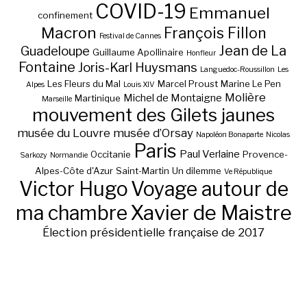
COVID-19
Emmanuel
confinement
Macron
François Fillon
Festival de Cannes
Jean de La
Guadeloupe
Guillaume Apollinaire
Honfleur
Fontaine
Joris-Karl Huysmans
Languedoc-Roussillon
Les
Les Fleurs du Mal
Marcel Proust
Marine Le Pen
Alpes
Louis XIV
Molière
Michel de Montaigne
Martinique
Marseille
mouvement des Gilets jaunes
musée du Louvre
musée d’Orsay
Napoléon Bonaparte
Nicolas
Paris
Paul Verlaine
Occitanie
Provence-
Sarkozy
Normandie
Alpes-Côte d'Azur
Saint-Martin
Un dilemme
Ve République
Victor Hugo
Voyage autour de
ma chambre
Xavier de Maistre
Élection présidentielle française de 2017