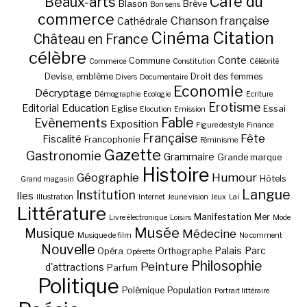
Café du
Beaux-arts
Blason
Brève
Bon sens
commerce
Chanson française
Cathédrale
Cinéma
Citation
Château en France
célèbre
Conte
Commune
Commerce
Constitution
Célébrité
Devise, emblème
Droit des femmes
Divers
Documentaire
Economie
Décryptage
Démographie
Ecologie
Ecriture
Erotisme
Education
Editorial
Eglise
Essai
Elocution
Emission
Fable
Evènements
Exposition
Figure de style
Finance
Française
Fête
Fiscalité
Francophonie
Féminisme
Gazette
Gastronomie
Grammaire
Grande marque
Histoire
Géographie
Humour
Hôtels
Grand magasin
Langue
Institution
Iles
Illustration
Internet
Jeune vision
Jeux
Lai
Littérature
Manifestation
Mer
Livre électronique
Loisirs
Mode
Musée
Musique
Médecine
Musique de film
No comment
Nouvelle
Palais
Parc
Opéra
Orthographe
Opérette
Philosophie
Peinture
d'attractions
Parfum
Politique
Polémique
Population
Portrait littéraire