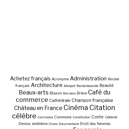
Administration
Achetez français
Acronyme
Ancien
Architecture
Beauté
français
Aéroport
Bande dessinée
Café du
Beaux-arts
Blason
Brève
Bon sens
commerce
Chanson française
Cathédrale
Cinéma
Citation
Château en France
célèbre
Conte
Commune
Commerce
Constitution
Célébrité
Devise, emblème
Droit des femmes
Divers
Documentaire