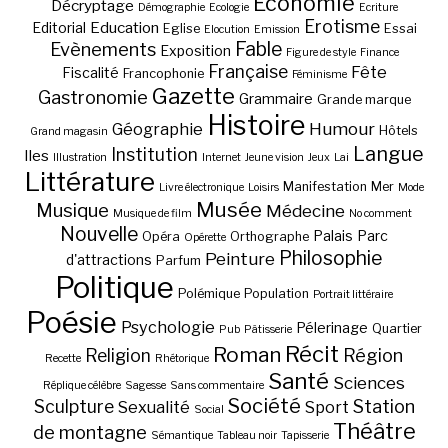
Economie
Décryptage
Démographie
Ecologie
Ecriture
Erotisme
Education
Editorial
Eglise
Essai
Elocution
Emission
Fable
Evènements
Exposition
Figure de style
Finance
Française
Fête
Fiscalité
Francophonie
Féminisme
Gazette
Gastronomie
Grammaire
Grande marque
Histoire
Géographie
Humour
Hôtels
Grand magasin
Langue
Institution
Iles
Illustration
Internet
Jeune vision
Jeux
Lai
Littérature
Manifestation
Mer
Livre électronique
Loisirs
Mode
Musée
Musique
Médecine
Musique de film
No comment
Nouvelle
Palais
Parc
Opéra
Orthographe
Opérette
Philosophie
Peinture
d'attractions
Parfum
Politique
Polémique
Population
Portrait littéraire
Poésie
Psychologie
Pélerinage
Quartier
Pub
Pâtisserie
Récit
Roman
Région
Religion
Recette
Rhétorique
Santé
Sciences
Réplique célèbre
Sagesse
Sans commentaire
Société
Station
Sculpture
Sexualité
Sport
Social
Théâtre
de montagne
Sémantique
Tableau noir
Tapisserie