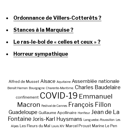
Ordonnance de Villers-Cotterêts ?
Stances à la Marquise ?
Le ras-le-bol de « celles et ceux » ?
Horreur sympathique
Alsace
Assemblée nationale
Alfred de Musset
Aquitaine
Charles Baudelaire
Benoît Hamon
Bourgogne
Charente-Maritime.
COVID-19
Emmanuel
confinement
Macron
François Fillon
Festival de Cannes
Jean de La
Guadeloupe
Guillaume Apollinaire
Honfleur
Fontaine
Joris-Karl Huysmans
Languedoc-Roussillon
Les
Les Fleurs du Mal
Marcel Proust
Marine Le Pen
Alpes
Louis XIV