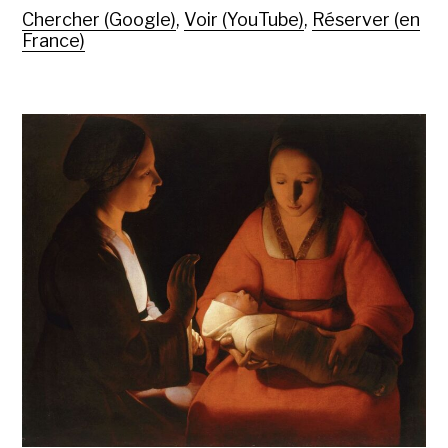
Chercher (Google)
,
Voir (YouTube)
,
Réserver (en
France)