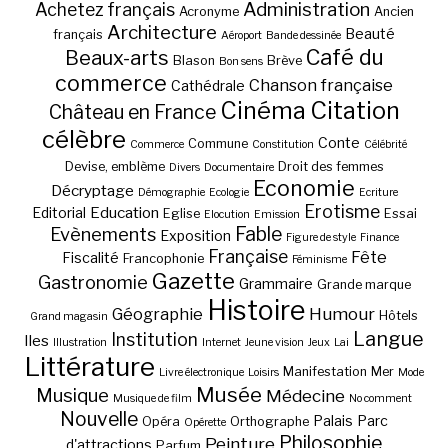
Administration
Achetez français
Acronyme
Ancien
Architecture
Beauté
français
Aéroport
Bande dessinée
Café du
Beaux-arts
Blason
Brève
Bon sens
commerce
Chanson française
Cathédrale
Cinéma
Citation
Château en France
célèbre
Conte
Commune
Commerce
Constitution
Célébrité
Devise, emblème
Droit des femmes
Divers
Documentaire
Economie
Décryptage
Démographie
Ecologie
Ecriture
Erotisme
Education
Editorial
Eglise
Essai
Elocution
Emission
Fable
Evènements
Exposition
Figure de style
Finance
Française
Fête
Fiscalité
Francophonie
Féminisme
Gazette
Gastronomie
Grammaire
Grande marque
Histoire
Géographie
Humour
Hôtels
Grand magasin
Langue
Institution
Iles
Illustration
Internet
Jeune vision
Jeux
Lai
Littérature
Manifestation
Mer
Livre électronique
Loisirs
Mode
Musée
Musique
Médecine
Musique de film
No comment
Nouvelle
Palais
Parc
Opéra
Orthographe
Opérette
Philosophie
Peinture
d'attractions
Parfum