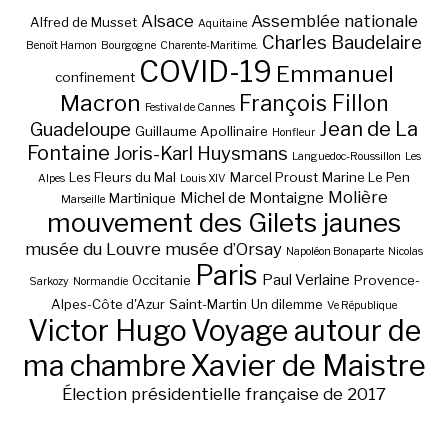
Alsace
Assemblée nationale
Alfred de Musset
Aquitaine
Charles Baudelaire
Benoît Hamon
Bourgogne
Charente-Maritime.
COVID-19
Emmanuel
confinement
Macron
François Fillon
Festival de Cannes
Jean de La
Guadeloupe
Guillaume Apollinaire
Honfleur
Fontaine
Joris-Karl Huysmans
Languedoc-Roussillon
Les
Les Fleurs du Mal
Marcel Proust
Marine Le Pen
Alpes
Louis XIV
Molière
Michel de Montaigne
Martinique
Marseille
mouvement des Gilets jaunes
musée du Louvre
musée d’Orsay
Napoléon Bonaparte
Nicolas
Paris
Paul Verlaine
Occitanie
Provence-
Sarkozy
Normandie
Alpes-Côte d'Azur
Saint-Martin
Un dilemme
Ve République
Victor Hugo
Voyage autour de
ma chambre
Xavier de Maistre
Élection présidentielle française de 2017