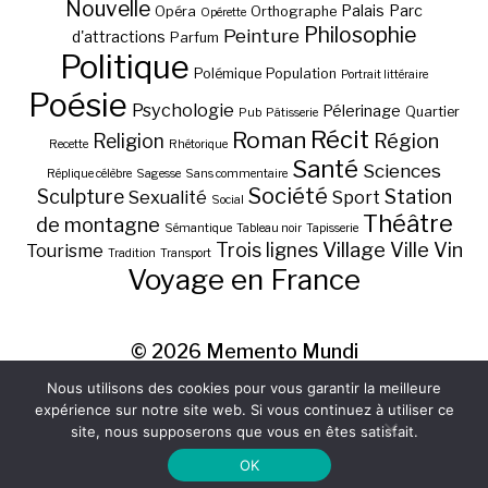
Nouvelle
Palais
Parc
Opéra
Orthographe
Opérette
Philosophie
Peinture
d'attractions
Parfum
Politique
Polémique
Population
Portrait littéraire
Poésie
Psychologie
Pélerinage
Quartier
Pub
Pâtisserie
Récit
Roman
Région
Religion
Recette
Rhétorique
Santé
Sciences
Réplique célèbre
Sagesse
Sans commentaire
Société
Station
Sculpture
Sexualité
Sport
Social
Théâtre
de montagne
Sémantique
Tableau noir
Tapisserie
Village
Ville
Vin
Trois lignes
Tourisme
Tradition
Transport
Voyage en France
© 2026
Memento Mundi
Nous utilisons des cookies pour vous garantir la meilleure
expérience sur notre site web. Si vous continuez à utiliser ce
site, nous supposerons que vous en êtes satisfait.
OK