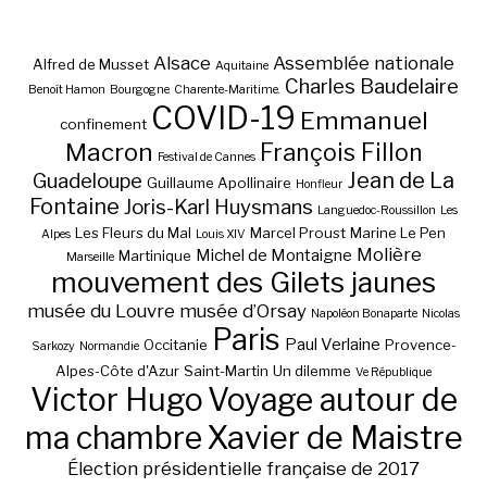
Alsace
Assemblée nationale
Alfred de Musset
Aquitaine
Charles Baudelaire
Benoît Hamon
Bourgogne
Charente-Maritime.
COVID-19
Emmanuel
confinement
Macron
François Fillon
Festival de Cannes
Jean de La
Guadeloupe
Guillaume Apollinaire
Honfleur
Fontaine
Joris-Karl Huysmans
Languedoc-Roussillon
Les
Les Fleurs du Mal
Marcel Proust
Marine Le Pen
Alpes
Louis XIV
Molière
Michel de Montaigne
Martinique
Marseille
mouvement des Gilets jaunes
musée du Louvre
musée d’Orsay
Napoléon Bonaparte
Nicolas
Paris
Paul Verlaine
Occitanie
Provence-
Sarkozy
Normandie
Alpes-Côte d'Azur
Saint-Martin
Un dilemme
Ve République
Victor Hugo
Voyage autour de
ma chambre
Xavier de Maistre
Élection présidentielle française de 2017