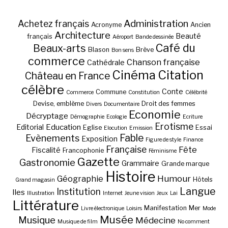
Administration
Achetez français
Acronyme
Ancien
Architecture
Beauté
français
Aéroport
Bande dessinée
Café du
Beaux-arts
Blason
Brève
Bon sens
commerce
Chanson française
Cathédrale
Cinéma
Citation
Château en France
célèbre
Conte
Commune
Commerce
Constitution
Célébrité
Devise, emblème
Droit des femmes
Divers
Documentaire
Economie
Décryptage
Démographie
Ecologie
Ecriture
Erotisme
Education
Editorial
Eglise
Essai
Elocution
Emission
Fable
Evènements
Exposition
Figure de style
Finance
Française
Fête
Fiscalité
Francophonie
Féminisme
Gazette
Gastronomie
Grammaire
Grande marque
Histoire
Géographie
Humour
Hôtels
Grand magasin
Langue
Institution
Iles
Illustration
Internet
Jeune vision
Jeux
Lai
Littérature
Manifestation
Mer
Livre électronique
Loisirs
Mode
Musée
Musique
Médecine
Musique de film
No comment