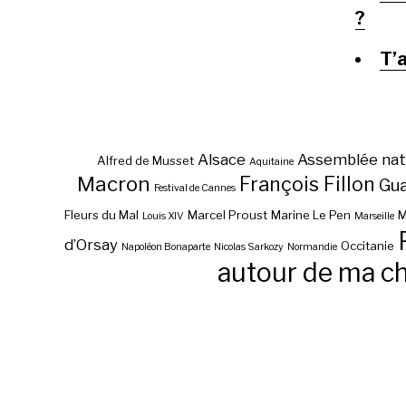
?
T’
Alsace
Assemblée nat
Alfred de Musset
Aquitaine
Macron
François Fillon
Gu
Festival de Cannes
Fleurs du Mal
Marcel Proust
Marine Le Pen
M
Louis XIV
Marseille
d’Orsay
Occitanie
Napoléon Bonaparte
Nicolas Sarkozy
Normandie
autour de ma c