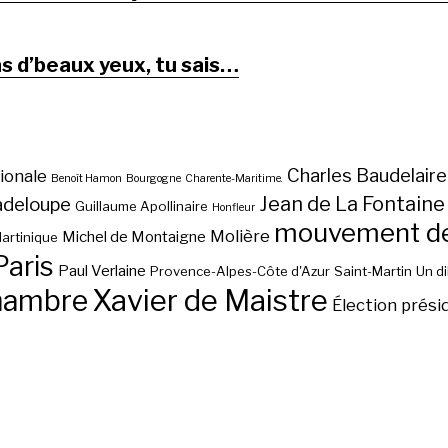
as d’beaux yeux, tu sais…
Charles Baudelaire
ionale
Benoît Hamon
Bourgogne
Charente-Maritime.
Jean de La Fontaine
adeloupe
Guillaume Apollinaire
Honfleur
mouvement des
Molière
Michel de Montaigne
artinique
Paris
Paul Verlaine
Provence-Alpes-Côte d'Azur
Saint-Martin
Un d
hambre
Xavier de Maistre
Élection prési