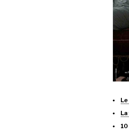
Le
La 
10