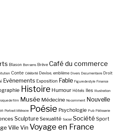
Café du commerce
rts
Blason
Brève
Bon sens
Conte
Devise, emblème
Droit
itution
Célébrité
Divers
Documentaire
Fable
Evènements
Exposition
i
Figure de style
Finance
Histoire
ographie
Humour
Iles
Hôtels
Illustration
Musée
Nouvelle
Médecine
ique de film
No comment
Poésie
Psychologie
on
Portrait littéraire
Pub
Pâtisserie
Société
Sculpture
ences
Sexualité
Sport
Social
Voyage en France
age
Ville
Vin