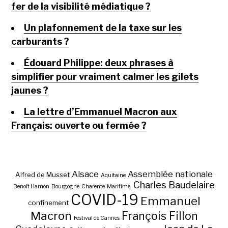
fer de la visibilité médiatique ?
Un plafonnement de la taxe sur les
carburants ?
Édouard Philippe: deux phrases à
simplifier pour vraiment calmer les gilets
jaunes ?
La lettre d’Emmanuel Macron aux
Français: ouverte ou fermée ?
Alsace
Assemblée nationale
Alfred de Musset
Aquitaine
Charles Baudelaire
Benoît Hamon
Bourgogne
Charente-Maritime.
COVID-19
Emmanuel
confinement
Macron
François Fillon
Festival de Cannes