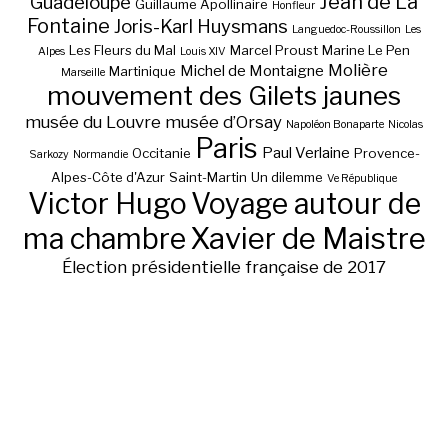
Jean de La
Guadeloupe
Guillaume Apollinaire
Honfleur
Fontaine
Joris-Karl Huysmans
Languedoc-Roussillon
Les
Les Fleurs du Mal
Marcel Proust
Marine Le Pen
Alpes
Louis XIV
Molière
Michel de Montaigne
Martinique
Marseille
mouvement des Gilets jaunes
musée du Louvre
musée d’Orsay
Napoléon Bonaparte
Nicolas
Paris
Paul Verlaine
Occitanie
Provence-
Sarkozy
Normandie
Alpes-Côte d'Azur
Saint-Martin
Un dilemme
Ve République
Victor Hugo
Voyage autour de
ma chambre
Xavier de Maistre
Élection présidentielle française de 2017