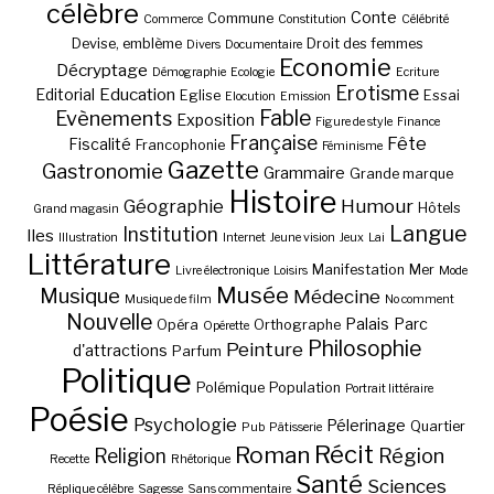
célèbre
Conte
Commune
Commerce
Constitution
Célébrité
Devise, emblème
Droit des femmes
Divers
Documentaire
Economie
Décryptage
Démographie
Ecologie
Ecriture
Erotisme
Education
Editorial
Eglise
Essai
Elocution
Emission
Fable
Evènements
Exposition
Figure de style
Finance
Française
Fête
Fiscalité
Francophonie
Féminisme
Gazette
Gastronomie
Grammaire
Grande marque
Histoire
Géographie
Humour
Hôtels
Grand magasin
Langue
Institution
Iles
Illustration
Internet
Jeune vision
Jeux
Lai
Littérature
Manifestation
Mer
Livre électronique
Loisirs
Mode
Musée
Musique
Médecine
Musique de film
No comment
Nouvelle
Palais
Parc
Opéra
Orthographe
Opérette
Philosophie
Peinture
d'attractions
Parfum
Politique
Polémique
Population
Portrait littéraire
Poésie
Psychologie
Pélerinage
Quartier
Pub
Pâtisserie
Récit
Roman
Région
Religion
Recette
Rhétorique
Santé
Sciences
Réplique célèbre
Sagesse
Sans commentaire