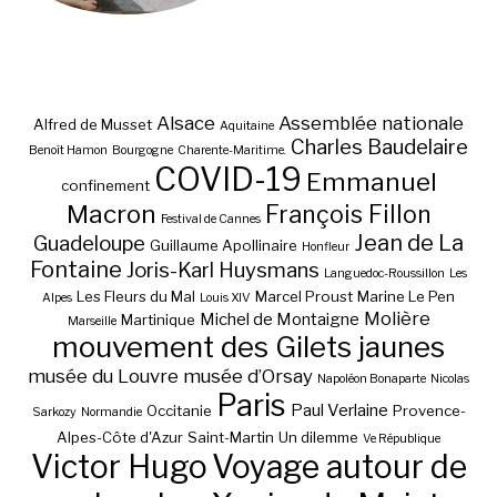
Alsace
Assemblée nationale
Alfred de Musset
Aquitaine
Charles Baudelaire
Benoît Hamon
Bourgogne
Charente-Maritime.
COVID-19
Emmanuel
confinement
Macron
François Fillon
Festival de Cannes
Jean de La
Guadeloupe
Guillaume Apollinaire
Honfleur
Fontaine
Joris-Karl Huysmans
Languedoc-Roussillon
Les
Les Fleurs du Mal
Marcel Proust
Marine Le Pen
Alpes
Louis XIV
Molière
Michel de Montaigne
Martinique
Marseille
mouvement des Gilets jaunes
musée du Louvre
musée d’Orsay
Napoléon Bonaparte
Nicolas
Paris
Paul Verlaine
Occitanie
Provence-
Sarkozy
Normandie
Alpes-Côte d'Azur
Saint-Martin
Un dilemme
Ve République
Victor Hugo
Voyage autour de