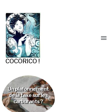
COCORICO !
Un plafonnement
de la taxe sur les
carburants ?