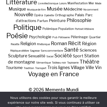
Littérature
Manifestation
Mer
Livre électronique
Loisirs
Mode
Musée
Musique
Médecine
Musique de film
No comment
Nouvelle
Palais
Parc
Opéra
Orthographe
Opérette
Philosophie
Peinture
d'attractions
Parfum
Politique
Polémique
Population
Portrait littéraire
Poésie
Psychologie
Pélerinage
Quartier
Pub
Pâtisserie
Récit
Roman
Région
Religion
Recette
Rhétorique
Santé
Sciences
Réplique célèbre
Sagesse
Sans commentaire
Société
Station
Sculpture
Sexualité
Sport
Social
Théâtre
de montagne
Sémantique
Tableau noir
Tapisserie
Village
Ville
Vin
Trois lignes
Tourisme
Tradition
Transport
Voyage en France
© 2026
Memento Mundi
Nous utilisons des cookies pour vous garantir la meilleure
expérience sur notre site web. Si vous continuez à utiliser ce