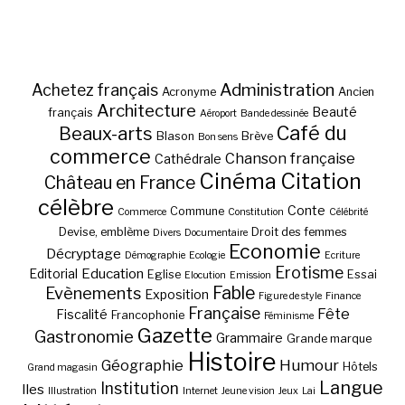
Administration
Achetez français
Acronyme
Ancien
Architecture
Beauté
français
Aéroport
Bande dessinée
Café du
Beaux-arts
Blason
Brève
Bon sens
commerce
Chanson française
Cathédrale
Cinéma
Citation
Château en France
célèbre
Conte
Commune
Commerce
Constitution
Célébrité
Devise, emblème
Droit des femmes
Divers
Documentaire
Economie
Décryptage
Démographie
Ecologie
Ecriture
Erotisme
Education
Editorial
Eglise
Essai
Elocution
Emission
Fable
Evènements
Exposition
Figure de style
Finance
Française
Fête
Fiscalité
Francophonie
Féminisme
Gazette
Gastronomie
Grammaire
Grande marque
Histoire
Géographie
Humour
Hôtels
Grand magasin
Langue
Institution
Iles
Illustration
Internet
Jeune vision
Jeux
Lai