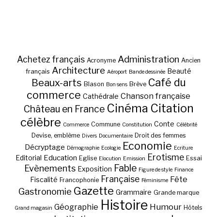
Administration
Achetez français
Acronyme
Ancien
Architecture
Beauté
français
Aéroport
Bande dessinée
Café du
Beaux-arts
Blason
Brève
Bon sens
commerce
Chanson française
Cathédrale
Cinéma
Citation
Château en France
célèbre
Conte
Commune
Commerce
Constitution
Célébrité
Devise, emblème
Droit des femmes
Divers
Documentaire
Economie
Décryptage
Démographie
Ecologie
Ecriture
Erotisme
Education
Editorial
Eglise
Essai
Elocution
Emission
Fable
Evènements
Exposition
Figure de style
Finance
Française
Fête
Fiscalité
Francophonie
Féminisme
Gazette
Gastronomie
Grammaire
Grande marque
Histoire
Géographie
Humour
Hôtels
Grand magasin