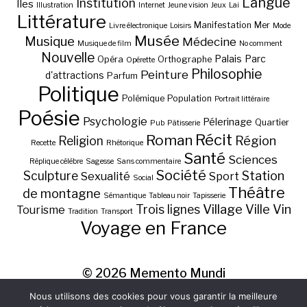
Langue
Institution
Iles
Illustration
Internet
Jeune vision
Jeux
Lai
Littérature
Manifestation
Mer
Livre électronique
Loisirs
Mode
Musée
Musique
Médecine
Musique de film
No comment
Nouvelle
Palais
Parc
Opéra
Orthographe
Opérette
Philosophie
Peinture
d'attractions
Parfum
Politique
Polémique
Population
Portrait littéraire
Poésie
Psychologie
Pélerinage
Quartier
Pub
Pâtisserie
Récit
Roman
Région
Religion
Recette
Rhétorique
Santé
Sciences
Réplique célèbre
Sagesse
Sans commentaire
Société
Station
Sculpture
Sexualité
Sport
Social
Théâtre
de montagne
Sémantique
Tableau noir
Tapisserie
Village
Ville
Vin
Trois lignes
Tourisme
Tradition
Transport
Voyage en France
© 2026
Memento Mundi
Nous utilisons des cookies pour vous garantir la meilleure