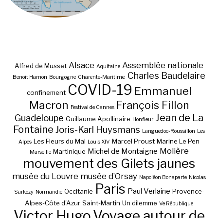
Alsace
Assemblée nationale
Alfred de Musset
Aquitaine
Charles Baudelaire
Benoît Hamon
Bourgogne
Charente-Maritime.
COVID-19
Emmanuel
confinement
Macron
François Fillon
Festival de Cannes
Jean de La
Guadeloupe
Guillaume Apollinaire
Honfleur
Fontaine
Joris-Karl Huysmans
Languedoc-Roussillon
Les
Les Fleurs du Mal
Marcel Proust
Marine Le Pen
Alpes
Louis XIV
Molière
Michel de Montaigne
Martinique
Marseille
mouvement des Gilets jaunes
musée du Louvre
musée d’Orsay
Napoléon Bonaparte
Nicolas
Paris
Paul Verlaine
Occitanie
Provence-
Sarkozy
Normandie
Alpes-Côte d'Azur
Saint-Martin
Un dilemme
Ve République
Victor Hugo
Voyage autour de