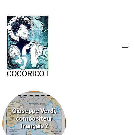
COCORICO !
Giuseppe Verdi,
compositeur
français ?