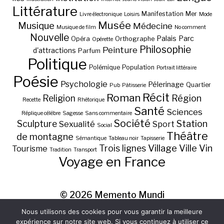
Littérature
Manifestation
Mer
Livre électronique
Loisirs
Mode
Musée
Musique
Médecine
Musique de film
No comment
Nouvelle
Palais
Parc
Opéra
Orthographe
Opérette
Philosophie
Peinture
d'attractions
Parfum
Politique
Polémique
Population
Portrait littéraire
Poésie
Psychologie
Pélerinage
Quartier
Pub
Pâtisserie
Récit
Roman
Région
Religion
Recette
Rhétorique
Santé
Sciences
Réplique célèbre
Sagesse
Sans commentaire
Société
Station
Sculpture
Sexualité
Sport
Social
Théâtre
de montagne
Sémantique
Tableau noir
Tapisserie
Village
Ville
Vin
Trois lignes
Tourisme
Tradition
Transport
Voyage en France
© 2026
Memento Mundi
Nous utilisons des cookies pour vous garantir la meilleure
expérience sur notre site web. Si vous continuez à utiliser ce