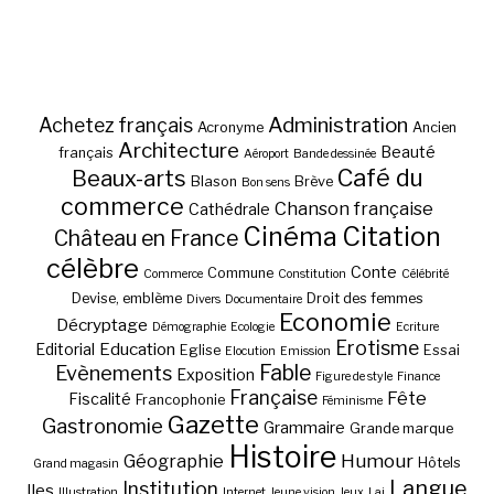
Administration
Achetez français
Acronyme
Ancien
Architecture
Beauté
français
Aéroport
Bande dessinée
Café du
Beaux-arts
Blason
Brève
Bon sens
commerce
Chanson française
Cathédrale
Cinéma
Citation
Château en France
célèbre
Conte
Commune
Commerce
Constitution
Célébrité
Devise, emblème
Droit des femmes
Divers
Documentaire
Economie
Décryptage
Démographie
Ecologie
Ecriture
Erotisme
Education
Editorial
Eglise
Essai
Elocution
Emission
Fable
Evènements
Exposition
Figure de style
Finance
Française
Fête
Fiscalité
Francophonie
Féminisme
Gazette
Gastronomie
Grammaire
Grande marque
Histoire
Géographie
Humour
Hôtels
Grand magasin
Langue
Institution
Iles
Illustration
Internet
Jeune vision
Jeux
Lai