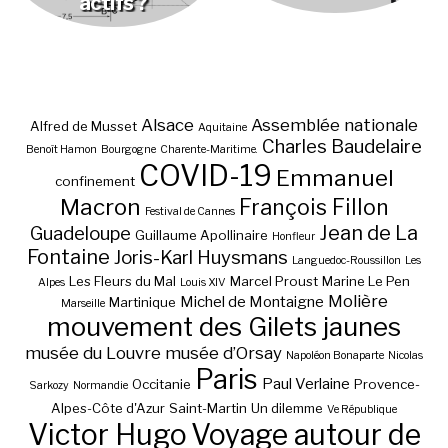
actifs ?
Alsace
Assemblée nationale
Alfred de Musset
Aquitaine
Charles Baudelaire
Benoît Hamon
Bourgogne
Charente-Maritime.
COVID-19
Emmanuel
confinement
Macron
François Fillon
Festival de Cannes
Jean de La
Guadeloupe
Guillaume Apollinaire
Honfleur
Fontaine
Joris-Karl Huysmans
Languedoc-Roussillon
Les
Les Fleurs du Mal
Marcel Proust
Marine Le Pen
Alpes
Louis XIV
Molière
Michel de Montaigne
Martinique
Marseille
mouvement des Gilets jaunes
musée du Louvre
musée d’Orsay
Napoléon Bonaparte
Nicolas
Paris
Paul Verlaine
Occitanie
Provence-
Sarkozy
Normandie
Alpes-Côte d'Azur
Saint-Martin
Un dilemme
Ve République
Victor Hugo
Voyage autour de