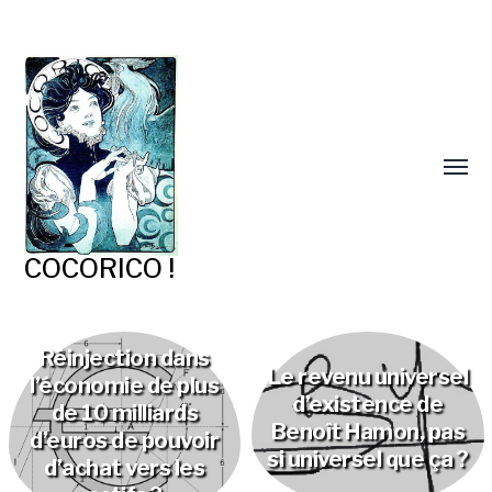
COCORICO !
Réinjection dans
Le revenu universel
l’économie de plus
d’existence de
de 10 milliards
Benoît Hamon, pas
d’euros de pouvoir
si universel que ça ?
d’achat vers les