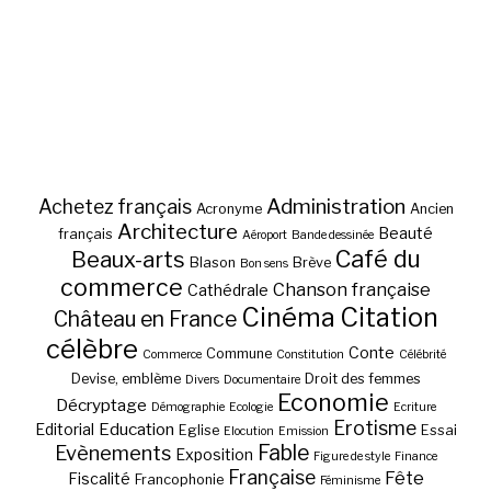
Administration
Achetez français
Acronyme
Ancien
Architecture
Beauté
français
Aéroport
Bande dessinée
Café du
Beaux-arts
Blason
Brève
Bon sens
commerce
Chanson française
Cathédrale
Cinéma
Citation
Château en France
célèbre
Conte
Commune
Commerce
Constitution
Célébrité
Devise, emblème
Droit des femmes
Divers
Documentaire
Economie
Décryptage
Démographie
Ecologie
Ecriture
Erotisme
Education
Editorial
Eglise
Essai
Elocution
Emission
Fable
Evènements
Exposition
Figure de style
Finance
Française
Fête
Fiscalité
Francophonie
Féminisme