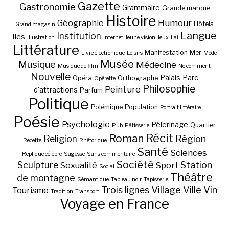
Gazette
Gastronomie
Grammaire
Grande marque
Histoire
Géographie
Humour
Hôtels
Grand magasin
Langue
Institution
Iles
Illustration
Internet
Jeune vision
Jeux
Lai
Littérature
Manifestation
Mer
Livre électronique
Loisirs
Mode
Musée
Musique
Médecine
Musique de film
No comment
Nouvelle
Palais
Parc
Opéra
Orthographe
Opérette
Philosophie
Peinture
d'attractions
Parfum
Politique
Polémique
Population
Portrait littéraire
Poésie
Psychologie
Pélerinage
Quartier
Pub
Pâtisserie
Récit
Roman
Région
Religion
Recette
Rhétorique
Santé
Sciences
Réplique célèbre
Sagesse
Sans commentaire
Société
Station
Sculpture
Sexualité
Sport
Social
Théâtre
de montagne
Sémantique
Tableau noir
Tapisserie
Village
Ville
Vin
Trois lignes
Tourisme
Tradition
Transport
Voyage en France