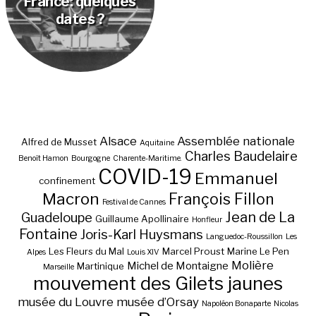
France: quelques
dates ?
Alsace
Assemblée nationale
Alfred de Musset
Aquitaine
Charles Baudelaire
Benoît Hamon
Bourgogne
Charente-Maritime.
COVID-19
Emmanuel
confinement
Macron
François Fillon
Festival de Cannes
Jean de La
Guadeloupe
Guillaume Apollinaire
Honfleur
Fontaine
Joris-Karl Huysmans
Languedoc-Roussillon
Les
Les Fleurs du Mal
Marcel Proust
Marine Le Pen
Alpes
Louis XIV
Molière
Michel de Montaigne
Martinique
Marseille
mouvement des Gilets jaunes
musée du Louvre
musée d’Orsay
Napoléon Bonaparte
Nicolas