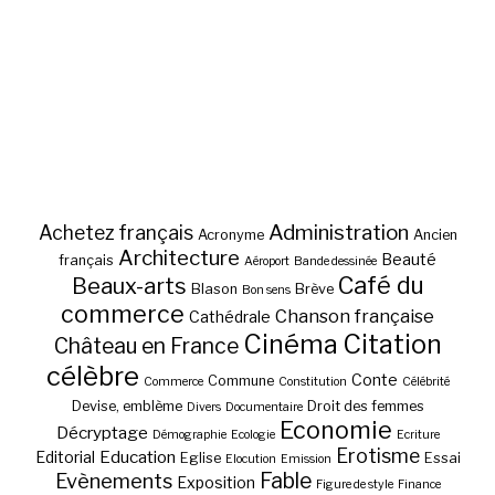
Administration
Achetez français
Acronyme
Ancien
Architecture
Beauté
français
Aéroport
Bande dessinée
Café du
Beaux-arts
Blason
Brève
Bon sens
commerce
Chanson française
Cathédrale
Cinéma
Citation
Château en France
célèbre
Conte
Commune
Commerce
Constitution
Célébrité
Devise, emblème
Droit des femmes
Divers
Documentaire
Economie
Décryptage
Démographie
Ecologie
Ecriture
Erotisme
Education
Editorial
Eglise
Essai
Elocution
Emission
Fable
Evènements
Exposition
Figure de style
Finance