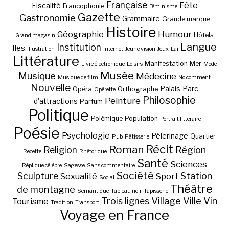
Française
Fête
Fiscalité
Francophonie
Féminisme
Gazette
Gastronomie
Grammaire
Grande marque
Histoire
Géographie
Humour
Hôtels
Grand magasin
Langue
Institution
Iles
Illustration
Internet
Jeune vision
Jeux
Lai
Littérature
Manifestation
Mer
Livre électronique
Loisirs
Mode
Musée
Musique
Médecine
Musique de film
No comment
Nouvelle
Palais
Parc
Opéra
Orthographe
Opérette
Philosophie
Peinture
d'attractions
Parfum
Politique
Polémique
Population
Portrait littéraire
Poésie
Psychologie
Pélerinage
Quartier
Pub
Pâtisserie
Récit
Roman
Région
Religion
Recette
Rhétorique
Santé
Sciences
Réplique célèbre
Sagesse
Sans commentaire
Société
Station
Sculpture
Sexualité
Sport
Social
Théâtre
de montagne
Sémantique
Tableau noir
Tapisserie
Village
Ville
Vin
Trois lignes
Tourisme
Tradition
Transport
Voyage en France