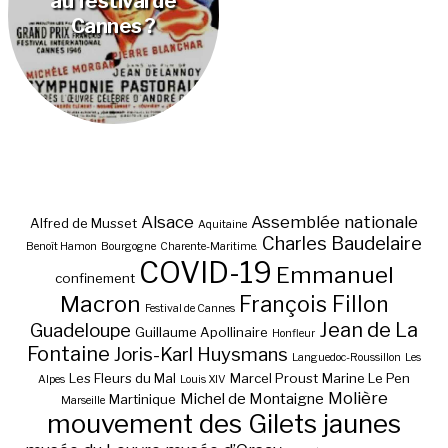
au festival de
Cannes ?
Alsace
Assemblée nationale
Alfred de Musset
Aquitaine
Charles Baudelaire
Benoît Hamon
Bourgogne
Charente-Maritime.
COVID-19
Emmanuel
confinement
Macron
François Fillon
Festival de Cannes
Jean de La
Guadeloupe
Guillaume Apollinaire
Honfleur
Fontaine
Joris-Karl Huysmans
Languedoc-Roussillon
Les
Les Fleurs du Mal
Marcel Proust
Marine Le Pen
Alpes
Louis XIV
Molière
Michel de Montaigne
Martinique
Marseille
mouvement des Gilets jaunes