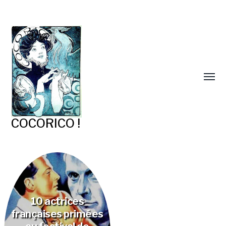
COCORICO !
10 actrices
françaises primées