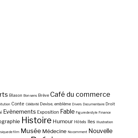
Café du commerce
rts
Blason
Brève
Bon sens
Conte
Devise, emblème
Droit
itution
Célébrité
Divers
Documentaire
Fable
Evènements
Exposition
i
Figure de style
Finance
Histoire
ographie
Humour
Iles
Hôtels
Illustration
Musée
Nouvelle
Médecine
ique de film
No comment