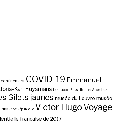
COVID-19
Emmanuel
confinement
Joris-Karl Huysmans
Les
Languedoc-Roussillon
Les Alpes
 Gilets jaunes
musée du Louvre
musée
Victor Hugo
Voyage
ilemme
Ve République
dentielle française de 2017