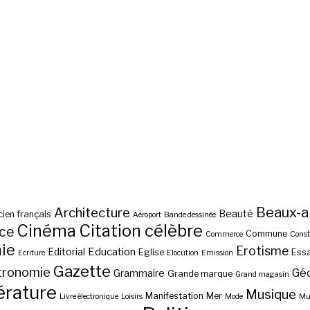
Beaux-a
Architecture
Beauté
ien français
Aéroport
Bande dessinée
Cinéma
Citation célèbre
nce
Commune
Commerce
Const
ie
Erotisme
Education
Editorial
Eglise
Essa
Ecriture
Elocution
Emission
Gazette
tronomie
Gé
Grammaire
Grande marque
Grand magasin
érature
Musique
Manifestation
Mer
Livre électronique
Loisirs
Mode
Mus