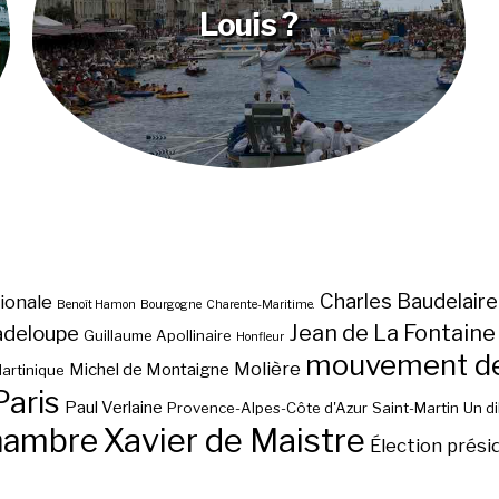
Louis ?
Charles Baudelaire
ionale
Benoît Hamon
Bourgogne
Charente-Maritime.
Jean de La Fontaine
adeloupe
Guillaume Apollinaire
Honfleur
mouvement des
Molière
Michel de Montaigne
artinique
Paris
Paul Verlaine
Provence-Alpes-Côte d'Azur
Saint-Martin
Un d
hambre
Xavier de Maistre
Élection prési