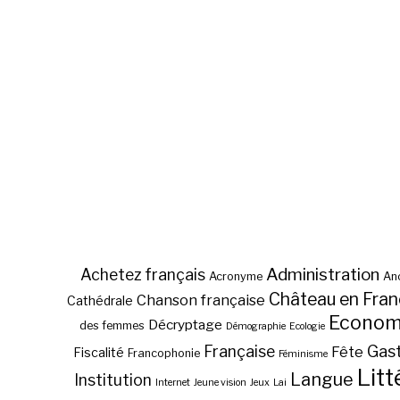
Administration
Achetez français
Acronyme
Anc
Château en Fra
Chanson française
Cathédrale
Econom
Décryptage
des femmes
Démographie
Ecologie
Gas
Française
Fête
Fiscalité
Francophonie
Féminisme
Litt
Langue
Institution
Internet
Jeune vision
Jeux
Lai