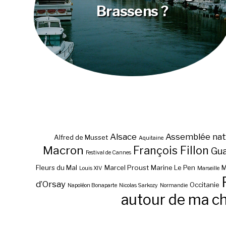
Brassens ?
Alsace
Assemblée nat
Alfred de Musset
Aquitaine
Macron
François Fillon
Gu
Festival de Cannes
Fleurs du Mal
Marcel Proust
Marine Le Pen
M
Louis XIV
Marseille
d’Orsay
Occitanie
Napoléon Bonaparte
Nicolas Sarkozy
Normandie
autour de ma c