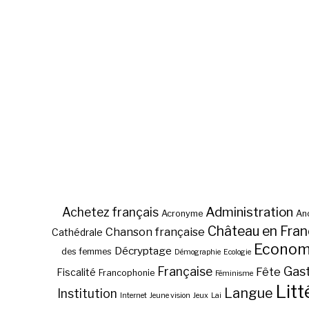
Administration
Achetez français
Acronyme
Anc
Château en Fra
Chanson française
Cathédrale
Econom
Décryptage
des femmes
Démographie
Ecologie
Gas
Française
Fête
Fiscalité
Francophonie
Féminisme
Litt
Langue
Institution
Internet
Jeune vision
Jeux
Lai