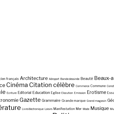
Beaux-a
Architecture
Beauté
ien français
Aéroport
Bande dessinée
Cinéma
Citation célèbre
nce
Commune
Commerce
Const
ie
Erotisme
Education
Editorial
Eglise
Essa
Ecriture
Elocution
Emission
Gazette
tronomie
Gé
Grammaire
Grande marque
Grand magasin
érature
Musique
Manifestation
Mer
Livre électronique
Loisirs
Mode
Mus