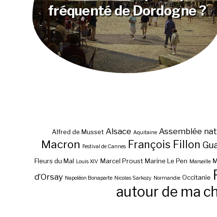
fréquenté de Dordogne ?
Alsace
Assemblée nat
Alfred de Musset
Aquitaine
Macron
François Fillon
Gu
Festival de Cannes
Fleurs du Mal
Marcel Proust
Marine Le Pen
M
Louis XIV
Marseille
d’Orsay
Occitanie
Napoléon Bonaparte
Nicolas Sarkozy
Normandie
autour de ma c