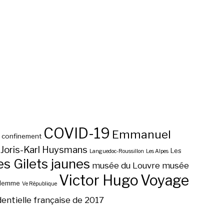
COVID-19
Emmanuel
confinement
Joris-Karl Huysmans
Les
Languedoc-Roussillon
Les Alpes
 Gilets jaunes
musée du Louvre
musée
Victor Hugo
Voyage
ilemme
Ve République
dentielle française de 2017