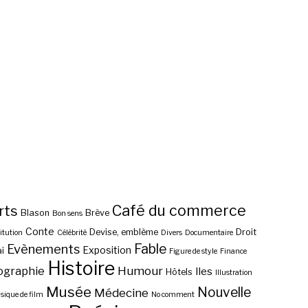
Café du commerce
rts
Blason
Brève
Bon sens
Conte
Devise, emblème
Droit
itution
Célébrité
Divers
Documentaire
Fable
Evènements
Exposition
i
Figure de style
Finance
Histoire
ographie
Humour
Iles
Hôtels
Illustration
Musée
Nouvelle
Médecine
ique de film
No comment