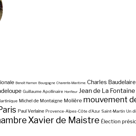
Charles Baudelaire
ionale
Benoît Hamon
Bourgogne
Charente-Maritime.
Jean de La Fontaine
adeloupe
Guillaume Apollinaire
Honfleur
mouvement des
Molière
Michel de Montaigne
artinique
Paris
Paul Verlaine
Provence-Alpes-Côte d'Azur
Saint-Martin
Un d
hambre
Xavier de Maistre
Élection prési