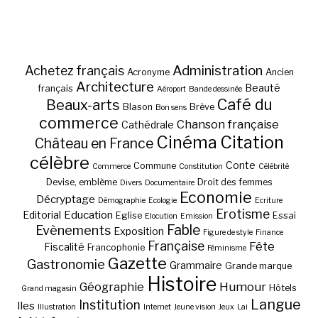
Administration
Achetez français
Acronyme
Ancien
Architecture
Beauté
français
Aéroport
Bande dessinée
Café du
Beaux-arts
Blason
Brève
Bon sens
commerce
Chanson française
Cathédrale
Cinéma
Citation
Château en France
célèbre
Conte
Commune
Commerce
Constitution
Célébrité
Devise, emblème
Droit des femmes
Divers
Documentaire
Economie
Décryptage
Démographie
Ecologie
Ecriture
Erotisme
Education
Editorial
Eglise
Essai
Elocution
Emission
Fable
Evènements
Exposition
Figure de style
Finance
Française
Fête
Fiscalité
Francophonie
Féminisme
Gazette
Gastronomie
Grammaire
Grande marque
Histoire
Géographie
Humour
Hôtels
Grand magasin
Langue
Institution
Iles
Illustration
Internet
Jeune vision
Jeux
Lai