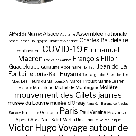
Alsace
Assemblée nationale
Alfred de Musset
Aquitaine
Charles Baudelaire
Benoît Hamon
Bourgogne
Charente-Maritime.
COVID-19
Emmanuel
confinement
Macron
François Fillon
Festival de Cannes
Jean de La
Guadeloupe
Guillaume Apollinaire
Honfleur
Fontaine
Joris-Karl Huysmans
Languedoc-Roussillon
Les
Les Fleurs du Mal
Marcel Proust
Marine Le Pen
Alpes
Louis XIV
Molière
Michel de Montaigne
Martinique
Marseille
mouvement des Gilets jaunes
musée du Louvre
musée d’Orsay
Napoléon Bonaparte
Nicolas
Paris
Paul Verlaine
Occitanie
Provence-
Sarkozy
Normandie
Alpes-Côte d'Azur
Saint-Martin
Un dilemme
Ve République
Victor Hugo
Voyage autour de