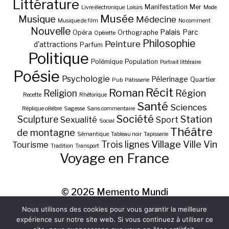
Littérature
Manifestation
Mer
Livre électronique
Loisirs
Mode
Musée
Musique
Médecine
Musique de film
No comment
Nouvelle
Palais
Parc
Opéra
Orthographe
Opérette
Philosophie
Peinture
d'attractions
Parfum
Politique
Polémique
Population
Portrait littéraire
Poésie
Psychologie
Pélerinage
Quartier
Pub
Pâtisserie
Récit
Roman
Région
Religion
Recette
Rhétorique
Santé
Sciences
Réplique célèbre
Sagesse
Sans commentaire
Société
Station
Sculpture
Sexualité
Sport
Social
Théâtre
de montagne
Sémantique
Tableau noir
Tapisserie
Village
Ville
Vin
Trois lignes
Tourisme
Tradition
Transport
Voyage en France
© 2026
Memento Mundi
Nous utilisons des cookies pour vous garantir la meilleure
expérience sur notre site web. Si vous continuez à utiliser ce