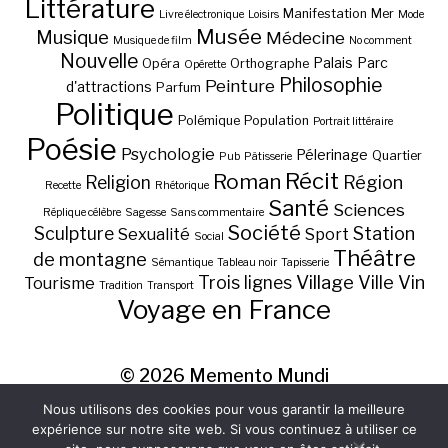
Littérature
Manifestation
Mer
Livre électronique
Loisirs
Mode
Musée
Musique
Médecine
Musique de film
No comment
Nouvelle
Palais
Parc
Opéra
Orthographe
Opérette
Philosophie
Peinture
d'attractions
Parfum
Politique
Polémique
Population
Portrait littéraire
Poésie
Psychologie
Pélerinage
Quartier
Pub
Pâtisserie
Récit
Roman
Région
Religion
Recette
Rhétorique
Santé
Sciences
Réplique célèbre
Sagesse
Sans commentaire
Société
Station
Sculpture
Sexualité
Sport
Social
Théâtre
de montagne
Sémantique
Tableau noir
Tapisserie
Village
Ville
Vin
Trois lignes
Tourisme
Tradition
Transport
Voyage en France
© 2026
Memento Mundi
Nous utilisons des cookies pour vous garantir la meilleure
expérience sur notre site web. Si vous continuez à utiliser ce