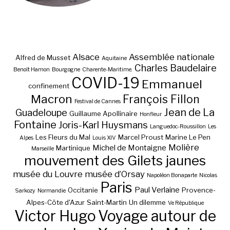
Alsace
Assemblée nationale
Alfred de Musset
Aquitaine
Charles Baudelaire
Benoît Hamon
Bourgogne
Charente-Maritime.
COVID-19
Emmanuel
confinement
Macron
François Fillon
Festival de Cannes
Jean de La
Guadeloupe
Guillaume Apollinaire
Honfleur
Fontaine
Joris-Karl Huysmans
Languedoc-Roussillon
Les
Les Fleurs du Mal
Marcel Proust
Marine Le Pen
Alpes
Louis XIV
Molière
Michel de Montaigne
Martinique
Marseille
mouvement des Gilets jaunes
musée du Louvre
musée d’Orsay
Napoléon Bonaparte
Nicolas
Paris
Paul Verlaine
Occitanie
Provence-
Sarkozy
Normandie
Alpes-Côte d'Azur
Saint-Martin
Un dilemme
Ve République
Victor Hugo
Voyage autour de