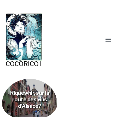
COCORICO !
Riquewhir, sur la
route des vins
d’Alsace?