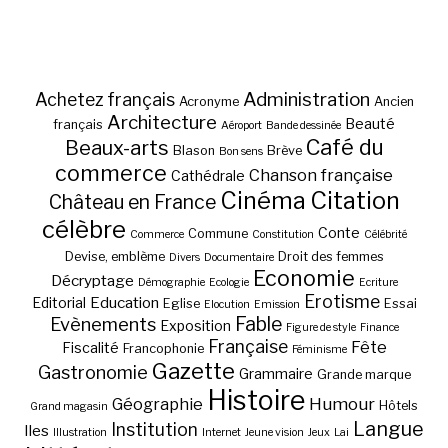
Administration
Achetez français
Acronyme
Ancien
Architecture
Beauté
français
Aéroport
Bande dessinée
Café du
Beaux-arts
Blason
Brève
Bon sens
commerce
Chanson française
Cathédrale
Cinéma
Citation
Château en France
célèbre
Conte
Commune
Commerce
Constitution
Célébrité
Devise, emblème
Droit des femmes
Divers
Documentaire
Economie
Décryptage
Démographie
Ecologie
Ecriture
Erotisme
Education
Editorial
Eglise
Essai
Elocution
Emission
Fable
Evènements
Exposition
Figure de style
Finance
Française
Fête
Fiscalité
Francophonie
Féminisme
Gazette
Gastronomie
Grammaire
Grande marque
Histoire
Géographie
Humour
Hôtels
Grand magasin
Langue
Institution
Iles
Illustration
Internet
Jeune vision
Jeux
Lai