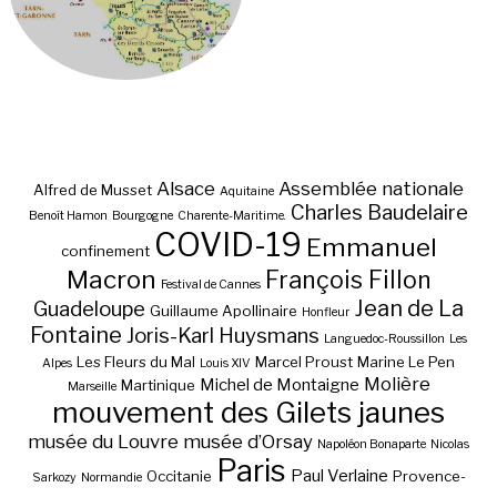
Alsace
Assemblée nationale
Alfred de Musset
Aquitaine
Charles Baudelaire
Benoît Hamon
Bourgogne
Charente-Maritime.
COVID-19
Emmanuel
confinement
Macron
François Fillon
Festival de Cannes
Jean de La
Guadeloupe
Guillaume Apollinaire
Honfleur
Fontaine
Joris-Karl Huysmans
Languedoc-Roussillon
Les
Les Fleurs du Mal
Marcel Proust
Marine Le Pen
Alpes
Louis XIV
Molière
Michel de Montaigne
Martinique
Marseille
mouvement des Gilets jaunes
musée du Louvre
musée d’Orsay
Napoléon Bonaparte
Nicolas
Paris
Paul Verlaine
Occitanie
Provence-
Sarkozy
Normandie