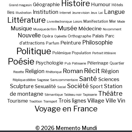
Histoire
Géographie
Humour
Hôtels
Grand magasin
Langue
Institution
Iles
Illustration
Internet
Jeune vision
Jeux
Lai
Littérature
Manifestation
Mer
Livre électronique
Loisirs
Mode
Musée
Musique
Médecine
Musique de film
No comment
Nouvelle
Palais
Parc
Opéra
Orthographe
Opérette
Philosophie
Peinture
d'attractions
Parfum
Politique
Polémique
Population
Portrait littéraire
Poésie
Psychologie
Pélerinage
Quartier
Pub
Pâtisserie
Récit
Roman
Région
Religion
Recette
Rhétorique
Santé
Sciences
Réplique célèbre
Sagesse
Sans commentaire
Société
Station
Sculpture
Sexualité
Sport
Social
Théâtre
de montagne
Sémantique
Tableau noir
Tapisserie
Village
Ville
Vin
Trois lignes
Tourisme
Tradition
Transport
Voyage en France
© 2026
Memento Mundi