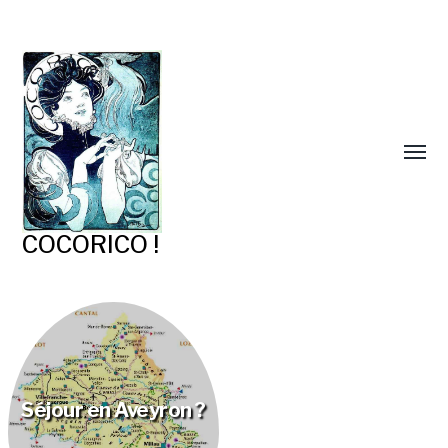
COCORICO !
Séjour en Aveyron ?