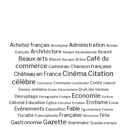
Administration
Achetez français
Acronyme
Ancien
Architecture
Beauté
français
Aéroport
Bande dessinée
Café du
Beaux-arts
Blason
Brève
Bon sens
commerce
Chanson française
Cathédrale
Cinéma
Citation
Château en France
célèbre
Conte
Commune
Commerce
Constitution
Célébrité
Devise, emblème
Droit des femmes
Divers
Documentaire
Economie
Décryptage
Démographie
Ecologie
Ecriture
Erotisme
Education
Editorial
Eglise
Essai
Elocution
Emission
Fable
Evènements
Exposition
Figure de style
Finance
Française
Fête
Fiscalité
Francophonie
Féminisme
Gazette
Gastronomie
Grammaire
Grande marque