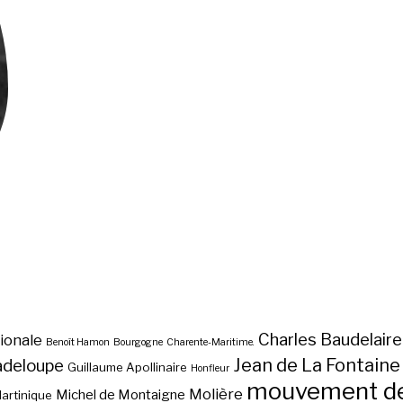
Charles Baudelaire
ionale
Benoît Hamon
Bourgogne
Charente-Maritime.
Jean de La Fontaine
adeloupe
Guillaume Apollinaire
Honfleur
mouvement des
Molière
Michel de Montaigne
artinique