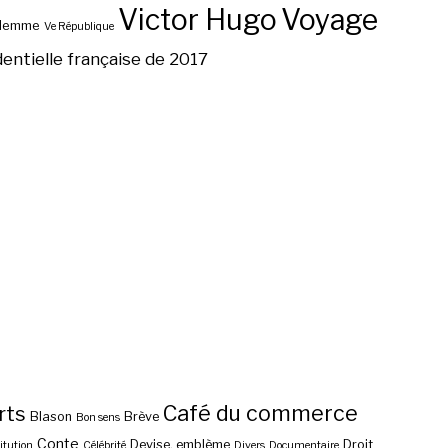
Victor Hugo
Voyage
ilemme
Ve République
dentielle française de 2017
Café du commerce
rts
Blason
Brève
Bon sens
Conte
Devise, emblème
Droit
itution
Célébrité
Divers
Documentaire