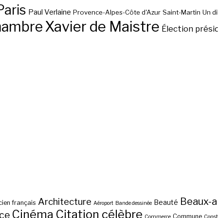
Paris
Paul Verlaine
Provence-Alpes-Côte d'Azur
Saint-Martin
Un d
hambre
Xavier de Maistre
Élection prési
Beaux-a
Architecture
Beauté
ien français
Aéroport
Bande dessinée
Cinéma
Citation célèbre
nce
Commune
Commerce
Const