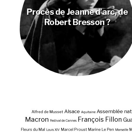
Procès de Jeanne d’arc, de
Robert Bresson ?
Alsace
Assemblée nat
Alfred de Musset
Aquitaine
Macron
François Fillon
Gu
Festival de Cannes
Fleurs du Mal
Marcel Proust
Marine Le Pen
M
Louis XIV
Marseille