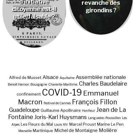
d’initiative
revanche des
citoyenne est-il
girondins ?
utile/faisable ?
Alsace
Assemblée nationale
Alfred de Musset
Aquitaine
Charles Baudelaire
Benoît Hamon
Bourgogne
Charente-Maritime.
COVID-19
Emmanuel
confinement
Macron
François Fillon
Festival de Cannes
Jean de La
Guadeloupe
Guillaume Apollinaire
Honfleur
Fontaine
Joris-Karl Huysmans
Languedoc-Roussillon
Les
Les Fleurs du Mal
Marcel Proust
Marine Le Pen
Alpes
Louis XIV
Molière
Michel de Montaigne
Martinique
Marseille