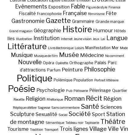
Eglise
Essai
Elocution
Emission
Fable
Evènements
Exposition
Figure de style
Finance
Française
Fête
Fiscalité
Francophonie
Féminisme
Gazette
Gastronomie
Grammaire
Grande marque
Histoire
Géographie
Humour
Hôtels
Grand magasin
Langue
Institution
Iles
Illustration
Internet
Jeune vision
Jeux
Lai
Littérature
Manifestation
Mer
Livre électronique
Loisirs
Mode
Musée
Musique
Médecine
Musique de film
No comment
Nouvelle
Palais
Parc
Opéra
Orthographe
Opérette
Philosophie
Peinture
d'attractions
Parfum
Politique
Polémique
Population
Portrait littéraire
Poésie
Psychologie
Pélerinage
Quartier
Pub
Pâtisserie
Récit
Roman
Région
Religion
Recette
Rhétorique
Santé
Sciences
Réplique célèbre
Sagesse
Sans commentaire
Société
Station
Sculpture
Sexualité
Sport
Social
Théâtre
de montagne
Sémantique
Tableau noir
Tapisserie
Village
Ville
Vin
Trois lignes
Tourisme
Tradition
Transport