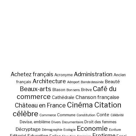
Administration
Achetez français
Acronyme
Ancien
Architecture
Beauté
français
Aéroport
Bande dessinée
Café du
Beaux-arts
Blason
Brève
Bon sens
commerce
Chanson française
Cathédrale
Cinéma
Citation
Château en France
célèbre
Conte
Commune
Commerce
Constitution
Célébrité
Devise, emblème
Droit des femmes
Divers
Documentaire
Economie
Décryptage
Démographie
Ecologie
Ecriture
Erotisme
Education
Editorial