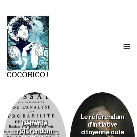
COCORICO !
Le référendum
Débat: le
d’initiative
référendum
citoyenne ou la