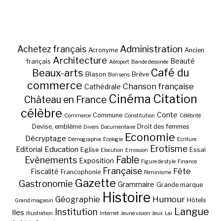
Administration
Achetez français
Acronyme
Ancien
Architecture
Beauté
français
Aéroport
Bande dessinée
Café du
Beaux-arts
Blason
Brève
Bon sens
commerce
Chanson française
Cathédrale
Cinéma
Citation
Château en France
célèbre
Conte
Commune
Commerce
Constitution
Célébrité
Devise, emblème
Droit des femmes
Divers
Documentaire
Economie
Décryptage
Démographie
Ecologie
Ecriture
Erotisme
Education
Editorial
Eglise
Essai
Elocution
Emission
Fable
Evènements
Exposition
Figure de style
Finance
Française
Fête
Fiscalité
Francophonie
Féminisme
Gazette
Gastronomie
Grammaire
Grande marque
Histoire
Géographie
Humour
Hôtels
Grand magasin
Langue
Institution
Iles
Illustration
Internet
Jeune vision
Jeux
Lai