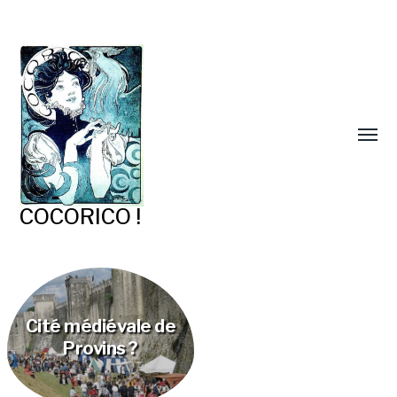
COCORICO !
Cité médiévale de
Provins ?