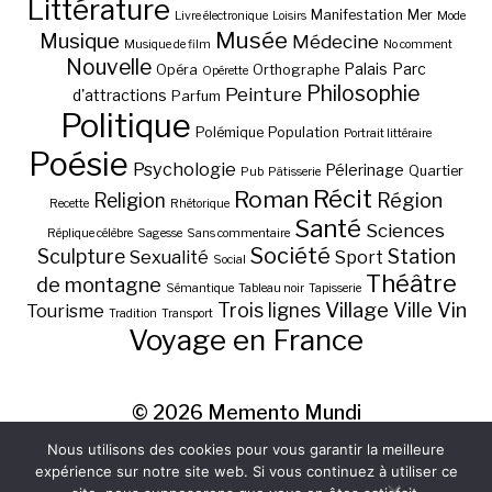
Littérature
Manifestation
Mer
Livre électronique
Loisirs
Mode
Musée
Musique
Médecine
Musique de film
No comment
Nouvelle
Palais
Parc
Opéra
Orthographe
Opérette
Philosophie
Peinture
d'attractions
Parfum
Politique
Polémique
Population
Portrait littéraire
Poésie
Psychologie
Pélerinage
Quartier
Pub
Pâtisserie
Récit
Roman
Région
Religion
Recette
Rhétorique
Santé
Sciences
Réplique célèbre
Sagesse
Sans commentaire
Société
Station
Sculpture
Sexualité
Sport
Social
Théâtre
de montagne
Sémantique
Tableau noir
Tapisserie
Village
Ville
Vin
Trois lignes
Tourisme
Tradition
Transport
Voyage en France
© 2026
Memento Mundi
Nous utilisons des cookies pour vous garantir la meilleure
expérience sur notre site web. Si vous continuez à utiliser ce