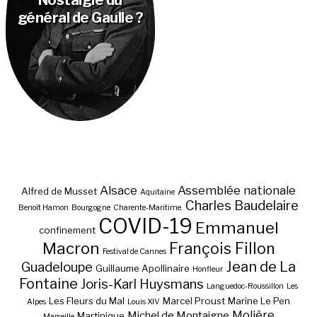
général de Gaulle ?
Alsace
Assemblée nationale
Alfred de Musset
Aquitaine
Charles Baudelaire
Benoît Hamon
Bourgogne
Charente-Maritime.
COVID-19
Emmanuel
confinement
Macron
François Fillon
Festival de Cannes
Jean de La
Guadeloupe
Guillaume Apollinaire
Honfleur
Fontaine
Joris-Karl Huysmans
Languedoc-Roussillon
Les
Les Fleurs du Mal
Marcel Proust
Marine Le Pen
Alpes
Louis XIV
Molière
Michel de Montaigne
Martinique
Marseille