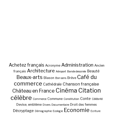
Administration
Achetez français
Acronyme
Ancien
Architecture
Beauté
français
Aéroport
Bande dessinée
Café du
Beaux-arts
Blason
Brève
Bon sens
commerce
Chanson française
Cathédrale
Cinéma
Citation
Château en France
célèbre
Conte
Commune
Commerce
Constitution
Célébrité
Devise, emblème
Droit des femmes
Divers
Documentaire
Economie
Décryptage
Démographie
Ecologie
Ecriture