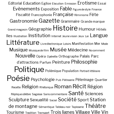
Erotisme
Education
Editorial
Eglise
Essai
Elocution
Emission
Fable
Evènements
Exposition
Figure de style
Finance
Française
Fête
Fiscalité
Francophonie
Féminisme
Gazette
Gastronomie
Grammaire
Grande marque
Histoire
Géographie
Humour
Hôtels
Grand magasin
Langue
Institution
Iles
Illustration
Internet
Jeune vision
Jeux
Lai
Littérature
Manifestation
Mer
Livre électronique
Loisirs
Mode
Musée
Musique
Médecine
Musique de film
No comment
Nouvelle
Palais
Parc
Opéra
Orthographe
Opérette
Philosophie
Peinture
d'attractions
Parfum
Politique
Polémique
Population
Portrait littéraire
Poésie
Psychologie
Pélerinage
Quartier
Pub
Pâtisserie
Récit
Roman
Région
Religion
Recette
Rhétorique
Santé
Sciences
Réplique célèbre
Sagesse
Sans commentaire
Société
Station
Sculpture
Sexualité
Sport
Social
Théâtre
de montagne
Sémantique
Tableau noir
Tapisserie
Village
Ville
Vin
Trois lignes
Tourisme
Tradition
Transport