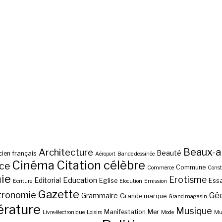
Beaux-a
Architecture
Beauté
ien français
Aéroport
Bande dessinée
Cinéma
Citation célèbre
nce
Commune
Commerce
Const
ie
Erotisme
Education
Editorial
Eglise
Essa
Ecriture
Elocution
Emission
Gazette
tronomie
Gé
Grammaire
Grande marque
Grand magasin
érature
Musique
Manifestation
Mer
Livre électronique
Loisirs
Mode
Mus