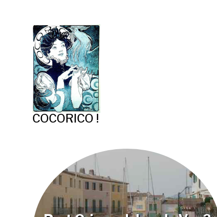
COCORICO !