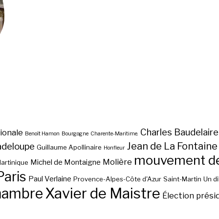
Charles Baudelaire
ionale
Benoît Hamon
Bourgogne
Charente-Maritime.
Jean de La Fontaine
adeloupe
Guillaume Apollinaire
Honfleur
mouvement des
Molière
Michel de Montaigne
artinique
Paris
Paul Verlaine
Provence-Alpes-Côte d'Azur
Saint-Martin
Un d
hambre
Xavier de Maistre
Élection prési