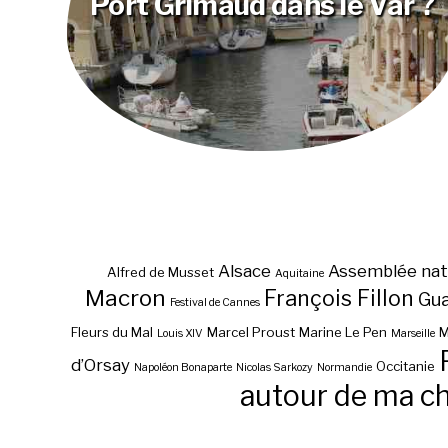
Port Grimaud dans le Var ?
Alsace
Assemblée nat
Alfred de Musset
Aquitaine
Macron
François Fillon
Gu
Festival de Cannes
Fleurs du Mal
Marcel Proust
Marine Le Pen
M
Louis XIV
Marseille
d’Orsay
Occitanie
Napoléon Bonaparte
Nicolas Sarkozy
Normandie
autour de ma c