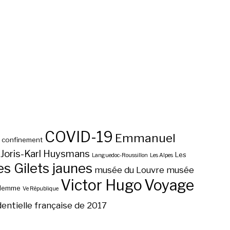
COVID-19
Emmanuel
confinement
Joris-Karl Huysmans
Les
Languedoc-Roussillon
Les Alpes
 Gilets jaunes
musée du Louvre
musée
Victor Hugo
Voyage
ilemme
Ve République
dentielle française de 2017