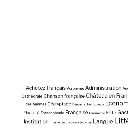
Administration
Achetez français
Acronyme
Anc
Château en Fra
Chanson française
Cathédrale
Econom
Décryptage
des femmes
Démographie
Ecologie
Gas
Française
Fête
Fiscalité
Francophonie
Féminisme
Litt
Langue
Institution
Internet
Jeune vision
Jeux
Lai