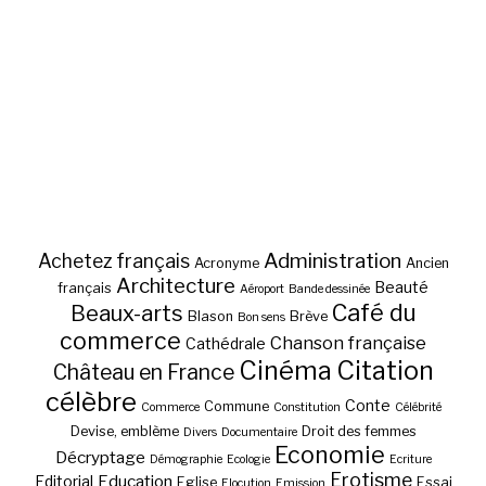
Administration
Achetez français
Acronyme
Ancien
Architecture
Beauté
français
Aéroport
Bande dessinée
Café du
Beaux-arts
Blason
Brève
Bon sens
commerce
Chanson française
Cathédrale
Cinéma
Citation
Château en France
célèbre
Conte
Commune
Commerce
Constitution
Célébrité
Devise, emblème
Droit des femmes
Divers
Documentaire
Economie
Décryptage
Démographie
Ecologie
Ecriture
Erotisme
Education
Editorial
Eglise
Essai
Elocution
Emission