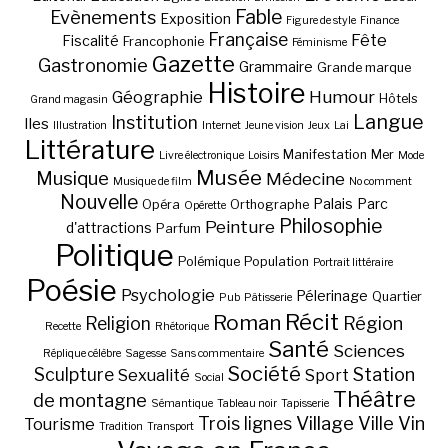
Fable
Evènements
Exposition
Figure de style
Finance
Française
Fête
Fiscalité
Francophonie
Féminisme
Gazette
Gastronomie
Grammaire
Grande marque
Histoire
Géographie
Humour
Hôtels
Grand magasin
Langue
Institution
Iles
Illustration
Internet
Jeune vision
Jeux
Lai
Littérature
Manifestation
Mer
Livre électronique
Loisirs
Mode
Musée
Musique
Médecine
Musique de film
No comment
Nouvelle
Palais
Parc
Opéra
Orthographe
Opérette
Philosophie
Peinture
d'attractions
Parfum
Politique
Polémique
Population
Portrait littéraire
Poésie
Psychologie
Pélerinage
Quartier
Pub
Pâtisserie
Récit
Roman
Région
Religion
Recette
Rhétorique
Santé
Sciences
Réplique célèbre
Sagesse
Sans commentaire
Société
Station
Sculpture
Sexualité
Sport
Social
Théâtre
de montagne
Sémantique
Tableau noir
Tapisserie
Village
Ville
Vin
Trois lignes
Tourisme
Tradition
Transport