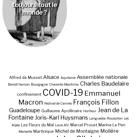
toujours tout le
monde ?
Alsace
Assemblée nationale
Alfred de Musset
Aquitaine
Charles Baudelaire
Benoît Hamon
Bourgogne
Charente-Maritime.
COVID-19
Emmanuel
confinement
Macron
François Fillon
Festival de Cannes
Jean de La
Guadeloupe
Guillaume Apollinaire
Honfleur
Fontaine
Joris-Karl Huysmans
Languedoc-Roussillon
Les
Les Fleurs du Mal
Marcel Proust
Marine Le Pen
Alpes
Louis XIV
Molière
Michel de Montaigne
Martinique
Marseille