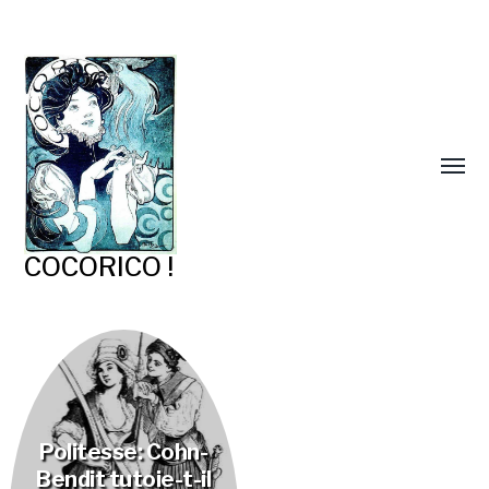
COCORICO !
Politesse: Cohn-
Bendit tutoie-t-il