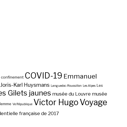
COVID-19
Emmanuel
confinement
Joris-Karl Huysmans
Les
Languedoc-Roussillon
Les Alpes
 Gilets jaunes
musée du Louvre
musée
Victor Hugo
Voyage
ilemme
Ve République
dentielle française de 2017