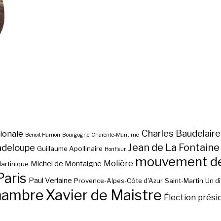
Charles Baudelaire
ionale
Benoît Hamon
Bourgogne
Charente-Maritime.
Jean de La Fontaine
adeloupe
Guillaume Apollinaire
Honfleur
mouvement des
Molière
Michel de Montaigne
artinique
Paris
Paul Verlaine
Provence-Alpes-Côte d'Azur
Saint-Martin
Un d
hambre
Xavier de Maistre
Élection prési