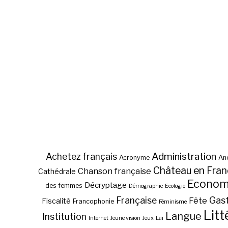
Administration
Achetez français
Acronyme
Anc
Château en Fra
Chanson française
Cathédrale
Econom
Décryptage
des femmes
Démographie
Ecologie
Gas
Française
Fête
Fiscalité
Francophonie
Féminisme
Litt
Langue
Institution
Internet
Jeune vision
Jeux
Lai