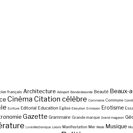
Beaux-a
Architecture
Beauté
ien français
Aéroport
Bande dessinée
Cinéma
Citation célèbre
nce
Commune
Commerce
Const
ie
Erotisme
Education
Editorial
Eglise
Essa
Ecriture
Elocution
Emission
Gazette
tronomie
Gé
Grammaire
Grande marque
Grand magasin
érature
Musique
Manifestation
Mer
Livre électronique
Loisirs
Mode
Mus