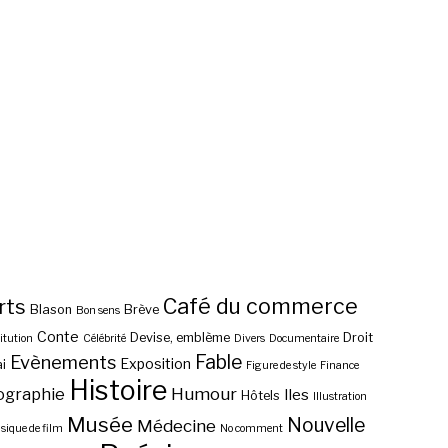
Café du commerce
rts
Blason
Brève
Bon sens
Conte
Devise, emblème
Droit
itution
Célébrité
Divers
Documentaire
Fable
Evènements
Exposition
i
Figure de style
Finance
Histoire
ographie
Humour
Iles
Hôtels
Illustration
Musée
Nouvelle
Médecine
ique de film
No comment