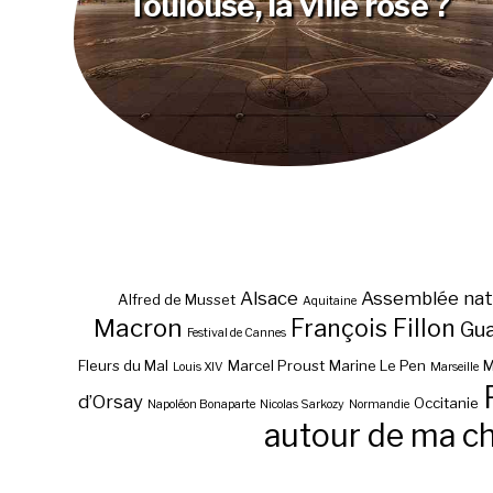
Toulouse, la ville rose ?
Alsace
Assemblée nat
Alfred de Musset
Aquitaine
Macron
François Fillon
Gu
Festival de Cannes
Fleurs du Mal
Marcel Proust
Marine Le Pen
M
Louis XIV
Marseille
d’Orsay
Occitanie
Napoléon Bonaparte
Nicolas Sarkozy
Normandie
autour de ma c