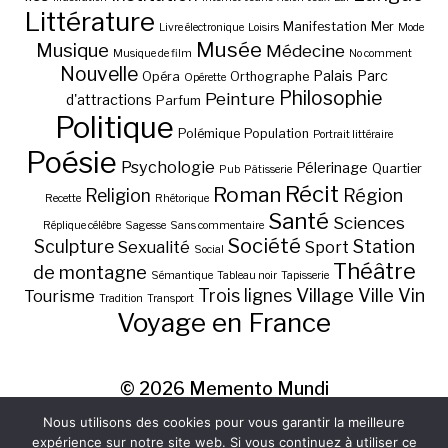
Littérature
Manifestation
Mer
Livre électronique
Loisirs
Mode
Musée
Musique
Médecine
Musique de film
No comment
Nouvelle
Palais
Parc
Opéra
Orthographe
Opérette
Philosophie
Peinture
d'attractions
Parfum
Politique
Polémique
Population
Portrait littéraire
Poésie
Psychologie
Pélerinage
Quartier
Pub
Pâtisserie
Récit
Roman
Région
Religion
Recette
Rhétorique
Santé
Sciences
Réplique célèbre
Sagesse
Sans commentaire
Société
Station
Sculpture
Sexualité
Sport
Social
Théâtre
de montagne
Sémantique
Tableau noir
Tapisserie
Village
Ville
Vin
Trois lignes
Tourisme
Tradition
Transport
Voyage en France
© 2026
Memento Mundi
Nous utilisons des cookies pour vous garantir la meilleure
expérience sur notre site web. Si vous continuez à utiliser ce