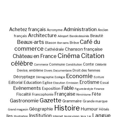
Administration
Achetez français
Acronyme
Ancien
Architecture
Beauté
français
Aéroport
Bande dessinée
Café du
Beaux-arts
Blason
Brève
Bon sens
commerce
Chanson française
Cathédrale
Cinéma
Citation
Château en France
célèbre
Conte
Commune
Commerce
Constitution
Célébrité
Devise, emblème
Droit des femmes
Divers
Documentaire
Economie
Décryptage
Démographie
Ecologie
Ecriture
Erotisme
Education
Editorial
Eglise
Essai
Elocution
Emission
Fable
Evènements
Exposition
Figure de style
Finance
Française
Fête
Fiscalité
Francophonie
Féminisme
Gazette
Gastronomie
Grammaire
Grande marque
Histoire
Géographie
Humour
Hôtels
Grand magasin
Langue
Institution
Iles
Illustration
Internet
Jeune vision
Jeux
Lai