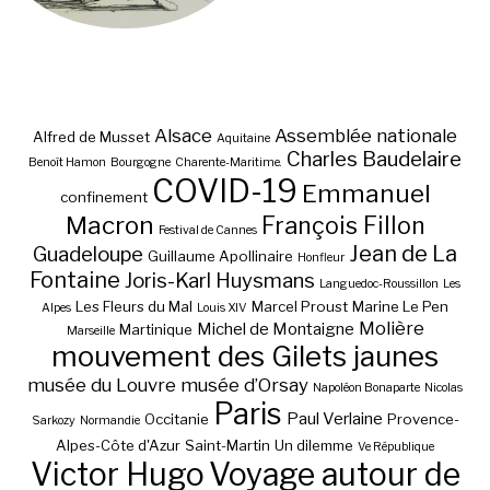
Alsace
Assemblée nationale
Alfred de Musset
Aquitaine
Charles Baudelaire
Benoît Hamon
Bourgogne
Charente-Maritime.
COVID-19
Emmanuel
confinement
Macron
François Fillon
Festival de Cannes
Jean de La
Guadeloupe
Guillaume Apollinaire
Honfleur
Fontaine
Joris-Karl Huysmans
Languedoc-Roussillon
Les
Les Fleurs du Mal
Marcel Proust
Marine Le Pen
Alpes
Louis XIV
Molière
Michel de Montaigne
Martinique
Marseille
mouvement des Gilets jaunes
musée du Louvre
musée d’Orsay
Napoléon Bonaparte
Nicolas
Paris
Paul Verlaine
Occitanie
Provence-
Sarkozy
Normandie
Alpes-Côte d'Azur
Saint-Martin
Un dilemme
Ve République
Victor Hugo
Voyage autour de