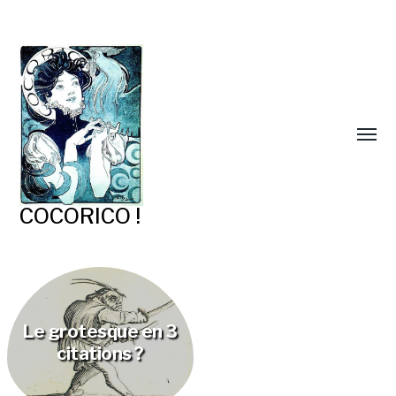
COCORICO !
Le grotesque en 3
citations ?