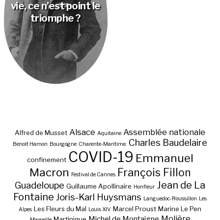
vie, ce n’est point le
triomphe ?
Alsace
Assemblée nationale
Alfred de Musset
Aquitaine
Charles Baudelaire
Benoît Hamon
Bourgogne
Charente-Maritime.
COVID-19
Emmanuel
confinement
Macron
François Fillon
Festival de Cannes
Jean de La
Guadeloupe
Guillaume Apollinaire
Honfleur
Fontaine
Joris-Karl Huysmans
Languedoc-Roussillon
Les
Les Fleurs du Mal
Marcel Proust
Marine Le Pen
Alpes
Louis XIV
Molière
Michel de Montaigne
Martinique
Marseille