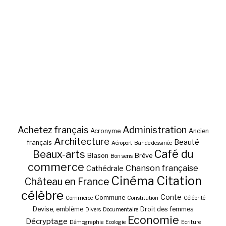
Administration
Achetez français
Acronyme
Ancien
Architecture
Beauté
français
Aéroport
Bande dessinée
Café du
Beaux-arts
Blason
Brève
Bon sens
commerce
Chanson française
Cathédrale
Cinéma
Citation
Château en France
célèbre
Conte
Commune
Commerce
Constitution
Célébrité
Devise, emblème
Droit des femmes
Divers
Documentaire
Economie
Décryptage
Démographie
Ecologie
Ecriture