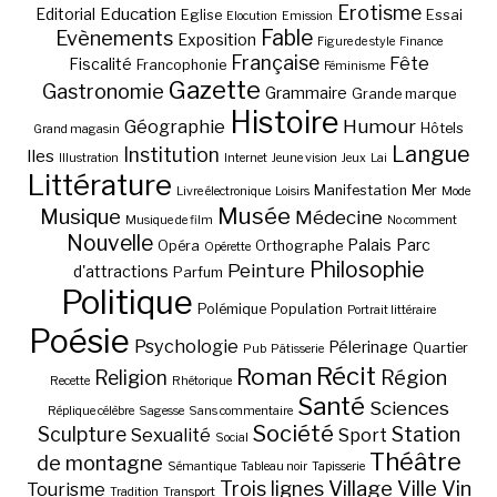
Erotisme
Education
Editorial
Eglise
Essai
Elocution
Emission
Fable
Evènements
Exposition
Figure de style
Finance
Française
Fête
Fiscalité
Francophonie
Féminisme
Gazette
Gastronomie
Grammaire
Grande marque
Histoire
Géographie
Humour
Hôtels
Grand magasin
Langue
Institution
Iles
Illustration
Internet
Jeune vision
Jeux
Lai
Littérature
Manifestation
Mer
Livre électronique
Loisirs
Mode
Musée
Musique
Médecine
Musique de film
No comment
Nouvelle
Palais
Parc
Opéra
Orthographe
Opérette
Philosophie
Peinture
d'attractions
Parfum
Politique
Polémique
Population
Portrait littéraire
Poésie
Psychologie
Pélerinage
Quartier
Pub
Pâtisserie
Récit
Roman
Région
Religion
Recette
Rhétorique
Santé
Sciences
Réplique célèbre
Sagesse
Sans commentaire
Société
Station
Sculpture
Sexualité
Sport
Social
Théâtre
de montagne
Sémantique
Tableau noir
Tapisserie
Village
Ville
Vin
Trois lignes
Tourisme
Tradition
Transport